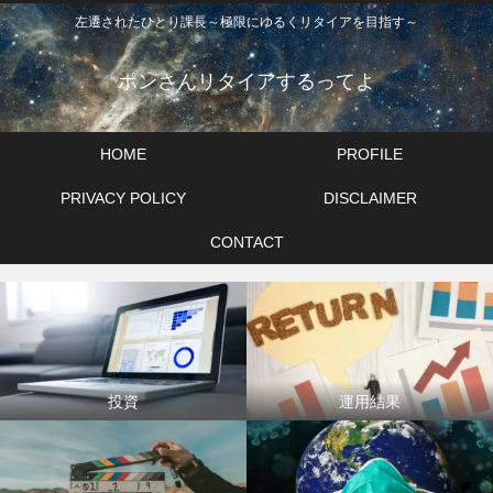
左遷されたひとり課長～極限にゆるくリタイアを目指す～
ポンさんリタイアするってよ
HOME
PROFILE
PRIVACY POLICY
DISCLAIMER
CONTACT
投資
運用結果