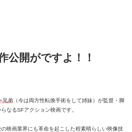
作
公開
がですよ！！
ー兄弟
（今は両方性転換手術をして姉妹）が監督・脚
からなるSFアクション映画です。
後の映画業界にも革命を起こした程素晴らしい映像技