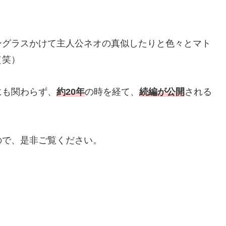
ングラスかけて主人公ネオの真似したりと色々とマト
（笑）
にも関わらず、
約20年
の時を経て、
続編が公開
される
ので、是非ご覧ください。