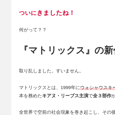
きましたね
！
ついに
何がって？？
『マトリックス』の新
取り乱しました。すいません。
マトリックスとは、1999年に
ウォシャウスキ
本を務めた
キアヌ・リーブス主演
で
全３部作
全世界で空前の社会現象を巻き起こし、その