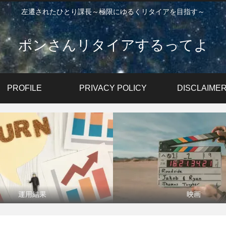
左遷されたひとり課長～極限にゆるくリタイアを目指す～
ポンさんリタイアするってよ
PROFILE
PRIVACY POLICY
DISCLAIME
運用結果
映画