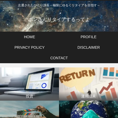
左遷されたひとり課長～極限にゆるくリタイアを目指す～
ポンさんリタイアするってよ
HOME
PROFILE
PRIVACY POLICY
DISCLAIMER
CONTACT
投資
運用結果