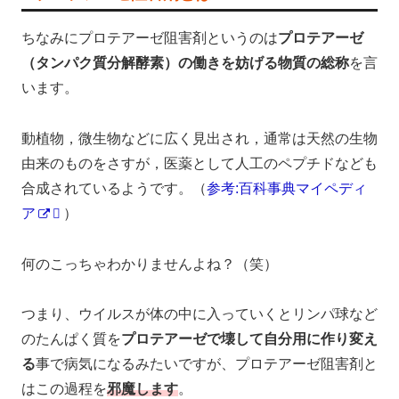
ちなみにプロテアーゼ阻害剤というのは
プロテアーゼ
（タンパク質分解酵素）の働きを妨げる物質の総称
を言
います。
動植物，微生物などに広く見出され，通常は天然の生物
由来のものをさすが，医薬として人工のペプチドなども
合成されているようです。（
参考:百科事典マイペディ
ア
）
何のこっちゃわかりませんよね？（笑）
つまり、ウイルスが体の中に入っていくとリンパ球など
のたんぱく質を
プロテアーゼで壊して自分用に作り変え
る
事で病気になるみたいですが、プロテアーゼ阻害剤と
はこの過程を
邪魔します
。