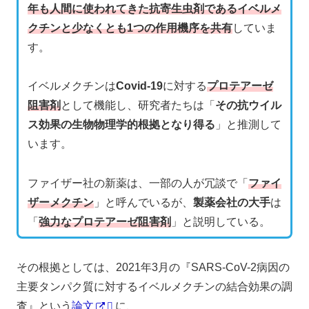
年も人間に使われてきた抗寄生虫剤であるイベルメ
クチンと少なくとも1つの作用機序を共有
していま
す。
イベルメクチンは
Covid-19
に対する
プロテアーゼ
阻害剤
として機能し、研究者たちは「
その抗ウイル
ス効果の生物物理学的根拠となり得る
」と推測して
います。
ファイザー社の新薬は、一部の人が冗談で「
ファイ
ザーメクチン
」と呼んでいるが、
製薬会社の大手
は
「
強力なプロテアーゼ阻害剤
」と説明している。
その根拠としては、2021年3月の『SARS-CoV-2病因の
主要タンパク質に対するイベルメクチンの結合効果の調
査』という
論文
に、