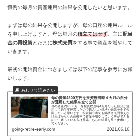
恒例の毎月の資産運用の結果を公開したいと思います。
まずは母の結果を公開しますが、母の口座の運用ルール
を申し上げますと、母は毎月の
積立てはせず
、主に
配当
金の再投資
とたまに
株式売買
をする事で資産を増やして
いきます。
最初の開始資金につきましては以下の記事を参考にお願
いします。
母の資産4300万円を投資歴当時４カ月の自分
が運用した結果を全て公開
母の資産約4300万円を投資歴当時4カ月だった自分が運
用して約半年経過したので購入した銘柄や結果を全て公
開したいと思います。投資初心者でも銘柄さえ間違えな
ければかなりの高確率で資産を増やしていく事ができる
ので、迷っている方は是非こちらの結果を見て参考にし
てください。
going-retire-early.com
2021.06.16