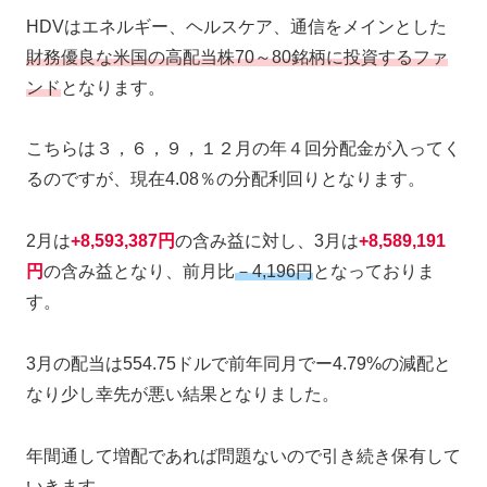
HDVはエネルギー、ヘルスケア、通信をメインとした
財務優良な米国の高配当株70～80銘柄に投資するファ
ンド
となります。
こちらは３，６，９，１２月の年４回分配金が入ってく
るのですが、現在4.08％の分配利回りとなります。
2月は
+8,593,387円
の含み益に対し、3月は
+8,589,191
円
の含み益となり、前月比
－4,196円
となっておりま
す。
3月の配当は554.75ドルで前年同月でー4.79%の減配と
なり少し幸先が悪い結果となりました。
年間通して増配であれば問題ないので引き続き保有して
いきます。