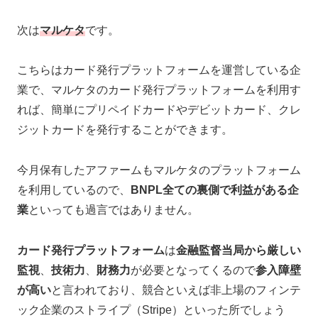
次は
マルケタ
です。
こちらはカード発行プラットフォームを運営している企
業で、マルケタのカード発行プラットフォームを利用す
れば、簡単にプリペイドカードやデビットカード、クレ
ジットカードを発行することができます。
今月保有したアファームもマルケタのプラットフォーム
を利用しているので、
BNPL全ての裏側で利益がある企
業
といっても過言ではありません。
カード発行プラットフォーム
は
金融監督当局から厳しい
監視
、
技術力
、
財務力
が必要となってくるので
参入障壁
が高い
と言われており、競合といえば非上場のフィンテ
ック企業のストライプ（Stripe）といった所でしょう