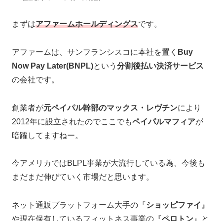
まずは
アファームホールディングス
です。
アファームは、サンフランシスコに本社を置く
Buy
Now Pay Later(BNPL)
という
分割後払い決済サービス
の会社です。
創業者が
元ペイパル幹部のマックス・レヴチン
により
2012年に設立されたのでここでも
ペイパルマフィア
が
暗躍してますねー。
今アメリカではBLPL事業が大流行している為、今後も
まだまだ伸びていく市場だと思います。
ネット通販プラットフォーム大手の『
ショッピファイ
』
や現在保有しているフィットネス事業の『
ペロトン
』と