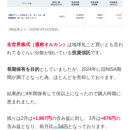
SBI証券より（2025年3月31日現在）
全世界株式（通称オルカン）
は地球丸ごと買いとも言わ
れてるぐらい分散が効いている
投資信託
です。
長期保有を目的
としていましたが、2024年に旧NISA期
間が満了となった為、ほとんどを売却しております。
結果的に4年間保有して倍以上になったので購入時期に
恵まれました。
残りは2月は
+1,867円
の含み益に対し、3月は
+876円
の
含み益となり、前月比
－54円
となっております。