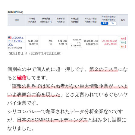
SBI証券より（2025年3月31日現在）
個別株の中で個人的に超一押しです。
第２のテスラ
にな
ると
確信
してます。
「
諜報の世界では知らぬ者がない巨大情報企業が、いよ
いよ表舞台に姿を現した
」とさえ言われているぐらいヤ
バイ企業です。
シリコンバレーで創業されたデータ分析企業なのです
が、
日本のSOMPOホールディングス
と組み少し話題に
なりました。