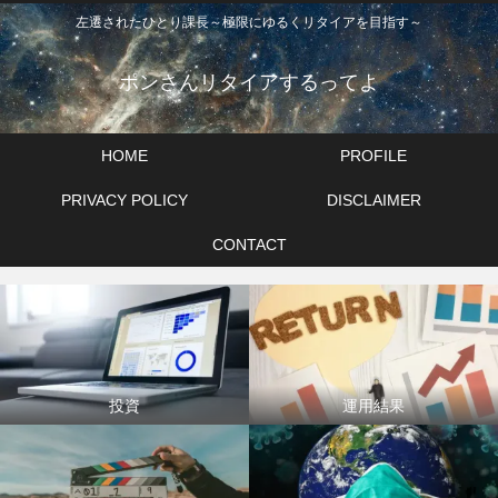
左遷されたひとり課長～極限にゆるくリタイアを目指す～
ポンさんリタイアするってよ
HOME
PROFILE
PRIVACY POLICY
DISCLAIMER
CONTACT
投資
運用結果