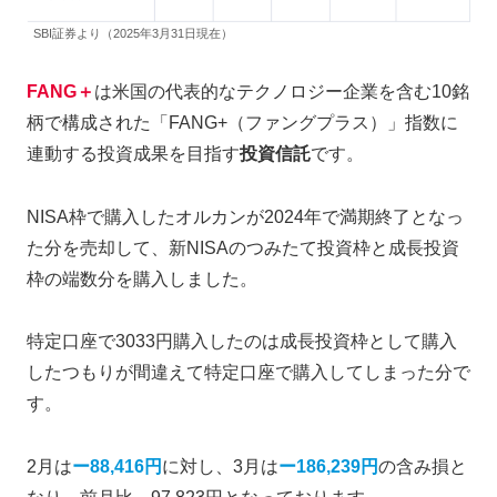
SBI証券より（2025年3月31日現在）
FANG＋
は米国の代表的なテクノロジー企業を含む10銘
柄で構成された「FANG+（ファングプラス）」指数に
連動する投資成果を目指す
投資信託
です。
NISA枠で購入したオルカンが2024年で満期終了となっ
た分を売却して、新NISAのつみたて投資枠と成長投資
枠の端数分を購入しました。
特定口座で3033円購入したのは成長投資枠として購入
したつもりが間違えて特定口座で購入してしまった分で
す。
2月は
ー88,416円
に対し、3月は
ー186,239円
の含み損と