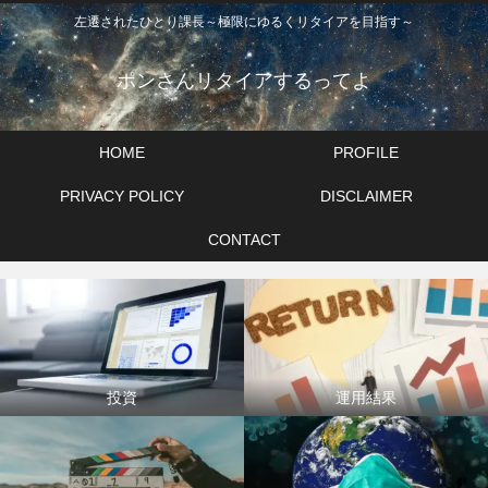
左遷されたひとり課長～極限にゆるくリタイアを目指す～
ポンさんリタイアするってよ
HOME
PROFILE
PRIVACY POLICY
DISCLAIMER
CONTACT
投資
運用結果