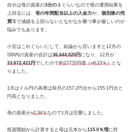
自分は母の資産の
3分の１
ぐらいなので母の運用結果を
上回るには、
母の年間配当以上の入金力
や、
個別株の売
買
等で成績を上回らないとなかなか勝つ事が厳しいのが
悩みでもあります。
小言はこれぐらいにして、結論から言いますと12月の
SBI内の資産の合計は
36,444,020円
になり、12月が
33,672,421円
でしたので
約277万円増（+8.23％）
とな
りました。
1月はドル円の為替は前月の157.2円台から155.1円台と
円高となりました。
母の資産が
+2.34％
なので1月は圧勝しました。
投資開始から計算すると母は元本から
115.0％増
に対