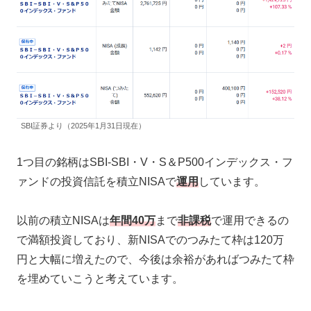
SBI証券より（2025年1月31日現在）
1つ目の銘柄はSBI-SBI・V・S＆P500インデックス・フ
ァンドの投資信託を積立NISAで
運用
しています。
以前の積立NISAは
年間40万
まで
非課税
で運用できるの
で満額投資しており、新NISAでのつみたて枠は120万
円と大幅に増えたので、今後は余裕があればつみたて枠
を埋めていこうと考えています。