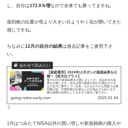
し、自分は
172.9％増
なので全体でも勝ってますね。
個別株の比重が母より大きい分ようやく花が開いてきた
感じですね。
ちなみに
12月の自分の結果
は過去記事をご参照下さ
い。
【資産運用】2024年12月ポンの資産結果を公
開！【前月比プラス】
母の12月の資産結果を公開しましたが、次は自分の結
果を公開します。自分は母の資産の4分の1弱なので今
は入金力に集中している為、なかなか小さな利益では個
別株の短・中期売買が出来ないのが悩みでもあります。
購入銘柄の説明もしてますので是非ご覧下さい。
going-retire-early.com
2025.01.04
1月はつみたてNISA以外の買い増しや新規銘柄の購入や