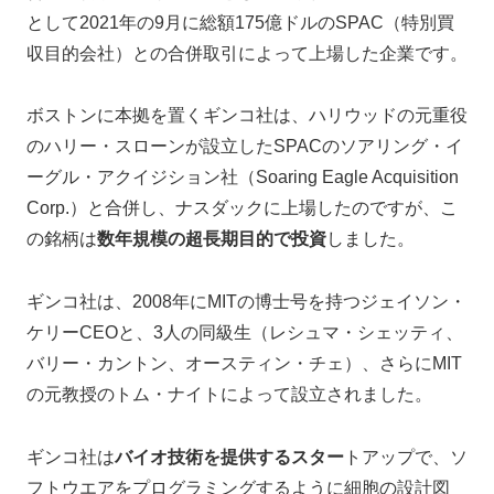
として2021年の9月に総額175億ドルのSPAC（特別買
収目的会社）との合併取引によって上場した企業です。
ボストンに本拠を置くギンコ社は、ハリウッドの元重役
のハリー・スローンが設立したSPACのソアリング・イ
ーグル・アクイジション社（Soaring Eagle Acquisition
Corp.）と合併し、ナスダックに上場したのですが、こ
の銘柄は
数年規模の超長期目的で投資
しました。
ギンコ社は、2008年にMITの博士号を持つジェイソン・
ケリーCEOと、3人の同級生（レシュマ・シェッティ、
バリー・カントン、オースティン・チェ）、さらにMIT
の元教授のトム・ナイトによって設立されました。
ギンコ社は
バイオ技術を提供するスター
トアップで、ソ
フトウエアをプログラミングするように細胞の設計図