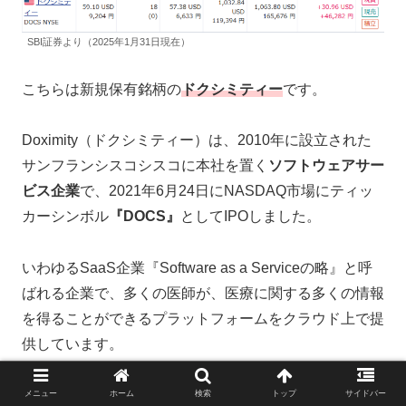
SBI証券より（2025年1月31日現在）
こちらは新規保有銘柄の
ドクシミティー
です。
Doximity（ドクシミティー）は、2010年に設立された
サンフランシスコシスコに本社を置く
ソフトウェアサー
ビス企業
で、2021年6月24日にNASDAQ市場にティッ
カーシンボル
『DOCS』
としてIPOしました。
いわゆるSaaS企業『Software as a Serviceの略』と呼
ばれる企業で、多くの医師が、医療に関する多くの情報
を得ることができるプラットフォームをクラウド上で提
供しています。
新薬や、新しい技術を容易に知る事が出来、医師が患者
メニュー
ホーム
検索
トップ
サイドバー