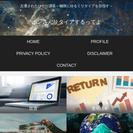
左遷されたひとり課長～極限にゆるくリタイアを目指す～
ポンさんリタイアするってよ
HOME
PROFILE
PRIVACY POLICY
DISCLAIMER
CONTACT
投資
運用結果