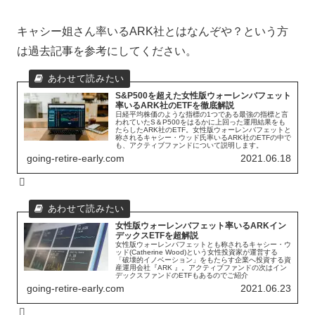
キャシー姐さん率いるARK社とはなんぞや？という方
は過去記事を参考にしてください。
S&P500を超えた女性版ウォーレンバフェット
率いるARK社のETFを徹底解説
日経平均株価のような指標の1つである最強の指標と言
われていたS＆P500をはるかに上回った運用結果をも
たらしたARK社のETF。女性版ウォーレンバフェットと
称されるキャシー・ウッド氏率いるARK社のETFの中で
も、アクティブファンドについて説明します。
going-retire-early.com
2021.06.18
女性版ウォーレンバフェット率いるARKイン
デックスETFを超解説
女性版ウォーレンバフェットとも称されるキャシー・ウ
ッド(Catherine Wood)という女性投資家が運営する
「破壊的イノベーション」をもたらす企業へ投資する資
産運用会社『ARK 』。アクティブファンドの次はイン
デックスファンドのETFもあるのでご紹介
going-retire-early.com
2021.06.23