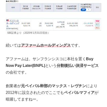
SBI証券より（2025年1月31日現在）
続いては
アファームホールディングス
です。
アファームは、サンフランシスコに本社を置く
Buy
Now Pay Later(BNPL)
という
分割後払い決済サービス
の会社です。
創業者が
元ペイパル幹部のマックス・レヴチン
により
2012年に設立されたのでここでも
ペイパルマフィア
が
暗躍してますねー。