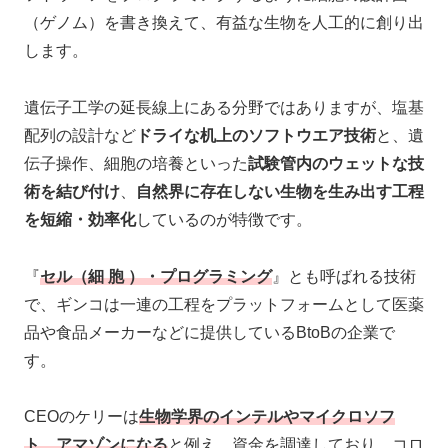
（ゲノム）を書き換えて、有益な生物を人工的に創り出
します。
遺伝子工学の延長線上にある分野ではありますが、塩基
配列の設計など
ドライな机上のソフトウエア技術
と、遺
伝子操作、細胞の培養といった
試験管内のウェットな技
術を結び付け
、
自然界に存在しない生物を生み出す工程
を短縮・効率化
しているのが特徴です。
『
セル（細 胞 ）・プログラミング
』とも呼ばれる技術
で、ギンコは一連の工程をプラットフォームとして医薬
品や食品メーカーなどに提供しているBtoBの企業で
す。
CEOのケリーは
生物学界のインテルやマイクロソフ
ト、アマゾンになる
と例え、資金を調達しており、コロ