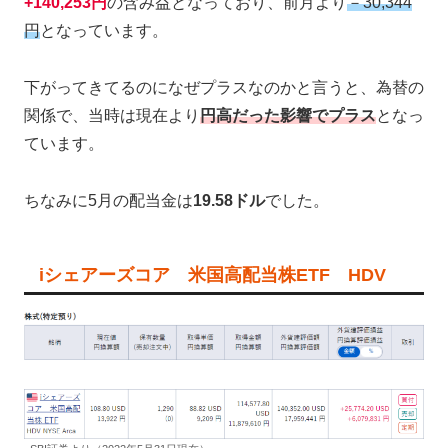
+140,253円
の含み益となっており、前月より
－30,344
円
となっています。
下がってきてるのになぜプラスなのかと言うと、為替の
関係で、当時は現在より
円高だった影響でプラス
となっ
ています。
ちなみに5月の配当金は
19.58ドル
でした。
iシェアーズコア 米国高配当株ETF HDV