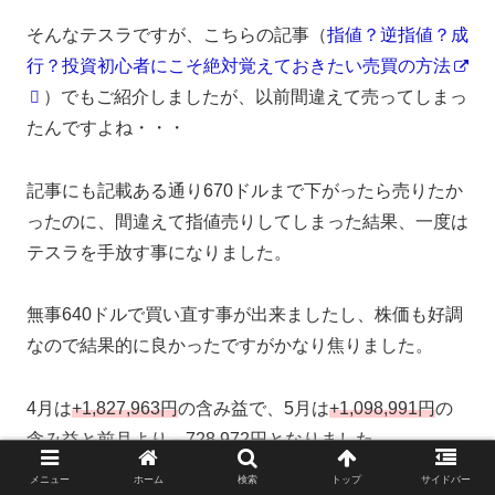
そんなテスラですが、こちらの記事（
指値？逆指値？成
行？投資初心者にこそ絶対覚えておきたい売買の方法
）でもご紹介しましたが、以前間違えて売ってしまっ
たんですよね・・・
記事にも記載ある通り670ドルまで下がったら売りたか
ったのに、間違えて指値売りしてしまった結果、一度は
テスラを手放す事になりました。
無事640ドルで買い直す事が出来ましたし、株価も好調
なので結果的に良かったですがかなり焦りました。
4月は
+1,827,963円
の含み益で、5月は
+1,098,991円
の
含み益と前月より
－728,972円
となりました。
メニュー
ホーム
検索
トップ
サイドバー