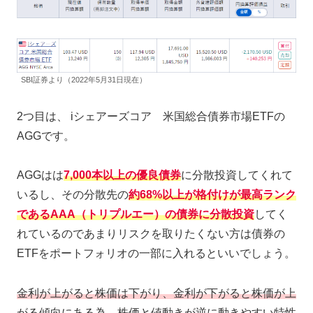
SBI証券より（2022年5月31日現在）
2つ目は、 iシェアーズコア 米国総合債券市場ETFの
AGGです。
AGGはは
7,000本以上の優良債券
に分散投資してくれて
いるし、その分散先の
約68%以上
が
格付けが最高ランク
であるAAA（トリプルエー）の債券に分散投資
してく
れているのであまりリスクを取りたくない方は債券の
ETFをポートフォリオの一部に入れるといいでしょう。
金利が上がると株価は下がり、金利が下がると株価が上
がる傾向
にある為、株価と値動きが逆に動きやすい特性