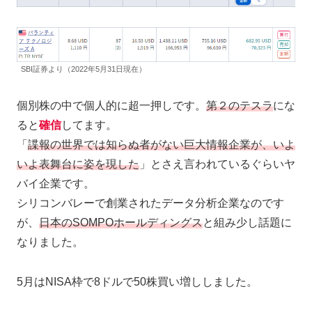
SBI証券より（2022年5月31日現在）
個別株の中で個人的に超一押しです。
第２のテスラ
にな
ると
確信
してます。
「
諜報の世界では知らぬ者がない巨大情報企業が、いよ
いよ表舞台に姿を現した
」とさえ言われているぐらいヤ
バイ企業です。
シリコンバレーで創業されたデータ分析企業なのです
が、
日本のSOMPOホールディングス
と組み少し話題に
なりました。
5月はNISA枠で8ドルで50株買い増ししました。