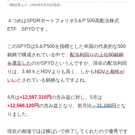
SBI証券より（2022年5月31日現在）
４つめはSPDRポートフォリオS＆P 500高配当株式
ETF SPYDです 。
このSPYDはS＆P500を指標とした米国の代表的な500
銘柄で構成されている中で、
配当利回りの上位80銘柄
を選定した
のがSPYDというんですが、現在の配当利回
りは、3.48％とHDVよりも高く、しかも
HDVと相性が
いい
とされている銘柄なんですよね。
4月は
+12,597,310円
の含み益に対し、5月は
+12,566,120円
の含み益となり、前月比
－31,190円
とな
りました。
現在の相場でほぼ横ばいで終了してくれたので優秀です