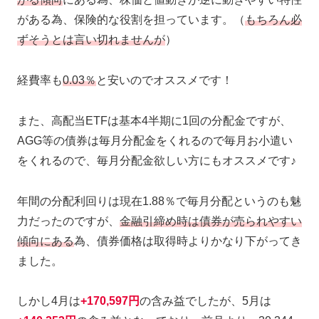
がある為、保険的な役割を担っています。（
もちろん必
ずそうとは言い切れませんが
）
経費率も
0.03％
と安いのでオススメです！
また、高配当ETFは基本4半期に1回の分配金ですが、
AGG等の債券は毎月分配金をくれるので毎月お小遣い
をくれるので、毎月分配金欲しい方にもオススメです♪
年間の分配利回りは現在1.88％で毎月分配というのも魅
力だったのですが、
金融引締め時は債券が売られやすい
傾向にある
為、債券価格は取得時よりかなり下がってき
ました。
しかし4月は
+170,597円
の含み益でしたが、5月は