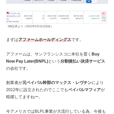
SBI証券より（2022年5月31日現在）
まずは
アファームホールディングス
です。
アファームは、サンフランシスコに本社を置く
Buy
Now Pay Later(BNPL)
という
分割後払い決済サービス
の会社です。
創業者が
元ペイパル幹部のマックス・レヴチン
により
2012年に設立されたのでここでも
ペイパルマフィア
が
暗躍してますねー。
今アメリカではBLPL事業が大流行している為、今後も