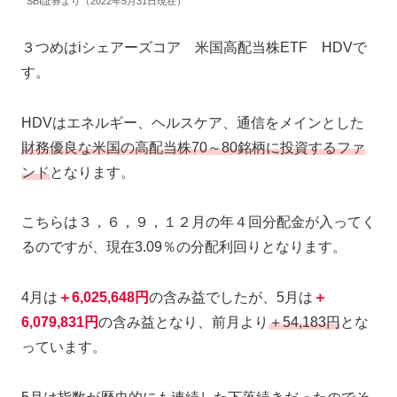
SBI証券より（2022年5月31日現在）
３つめはiシェアーズコア 米国高配当株ETF HDVで
す。
HDVはエネルギー、ヘルスケア、通信をメインとした
財務優良な米国の高配当株70～80銘柄に投資するファ
ンド
となります。
こちらは３，６，９，１２月の年４回分配金が入ってく
るのですが、現在3.09％の分配利回りとなります。
4月は
＋6,025,648円
の含み益でしたが、5月は
＋
6,079,831円
の含み益となり、前月より
＋54,183円
とな
っています。