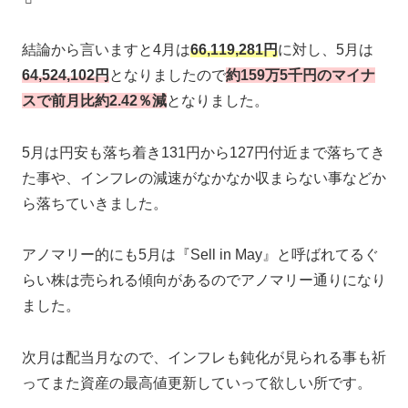
結論から言いますと4月は
66,119,281
円
に対し、5月は
64,524,102円
となりましたので
約159万5千円のマイナ
スで前月比約2.42％減
となりました。
5月は円安も落ち着き131円から127円付近まで落ちてき
た事や、インフレの減速がなかなか収まらない事などか
ら落ちていきました。
アノマリー的にも5月は『Sell in May』と呼ばれてるぐ
らい株は売られる傾向があるのでアノマリー通りになり
ました。
次月は配当月なので、インフレも鈍化が見られる事も祈
ってまた資産の最高値更新していって欲しい所です。