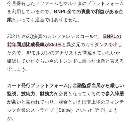
今月保有したアファームもマルケタのプラットフォーム
を利用しているので、
BNPL全ての裏側で利益がある企
業
といっても過言ではありません。
2021年の2Q決算のカンファレンスコールで、
BNPLの
前年同期比成長率が350％
と異次元のガイダンスを出し
たので、JPモルガンのアナリストが間違えていないか
確認していたぐらい今のトレンドに乗った企業と言える
でしょう。
カード発行プラットフォーム
は
金融監督当局から厳しい
監視
、
技術力
、
財務力
が必要となってくるので
参入障壁
が高い
と言われており、競合といえば非上場のフィンテ
ック企業のストライプ（Stripe）といった所でしょう
か。