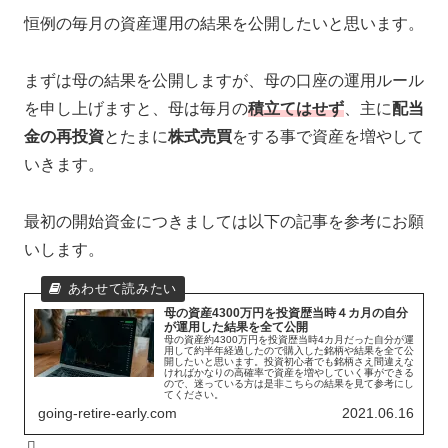
恒例の毎月の資産運用の結果を公開したいと思います。
まずは母の結果を公開しますが、母の口座の運用ルール
を申し上げますと、母は毎月の
積立てはせず
、主に
配当
金の再投資
とたまに
株式売買
をする事で資産を増やして
いきます。
最初の開始資金につきましては以下の記事を参考にお願
いします。
母の資産4300万円を投資歴当時４カ月の自分
が運用した結果を全て公開
母の資産約4300万円を投資歴当時4カ月だった自分が運
用して約半年経過したので購入した銘柄や結果を全て公
開したいと思います。投資初心者でも銘柄さえ間違えな
ければかなりの高確率で資産を増やしていく事ができる
ので、迷っている方は是非こちらの結果を見て参考にし
てください。
going-retire-early.com
2021.06.16