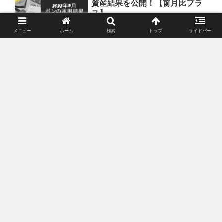
資産結果を公開！【前月比プラ
ス】
メニュー
ホーム
検索
トップ
サイドバー
母の3月の資産結果を公開しましたが、次は自分の結果を公開しま
す。自分は母の資産の5分の１弱なので今は入金力に集中している
為、なかなか小さな利益では個別株の短・中期売買が出来ないの
が悩みでもあります。購入銘柄の説明もしてますので是非ご覧下
さい。
元Googleエンタープライズ社長
投資
が企業したUpstartをご紹介
Googleエンタープライズの前社長が企業したUpstartはGoogleの元
CEOのエリックシュミット、セールスフォース・ドットコムCEO
のマークベニオフ、ペイパルマフィアのピーター・ティールなど
が出資した企業です。 詳しく解説していきます。
【資産運用】2023年9月ポンの
投資
資産結果を公開！【前月比マイ
ナス】