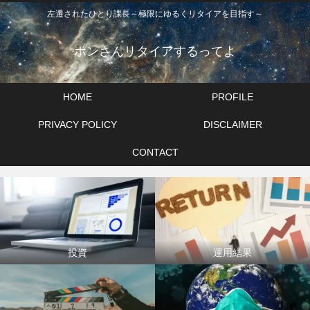
左遷されたひとり課長～極限にゆるくリタイアを目指す～
ポンさんリタイアするってよ
HOME
PROFILE
PRIVACY POLICY
DISCLAIMER
CONTACT
投資
運用結果