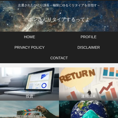
左遷されたひとり課長～極限にゆるくリタイアを目指す～
ポンさんリタイアするってよ
HOME
PROFILE
PRIVACY POLICY
DISCLAIMER
CONTACT
投資
運用結果