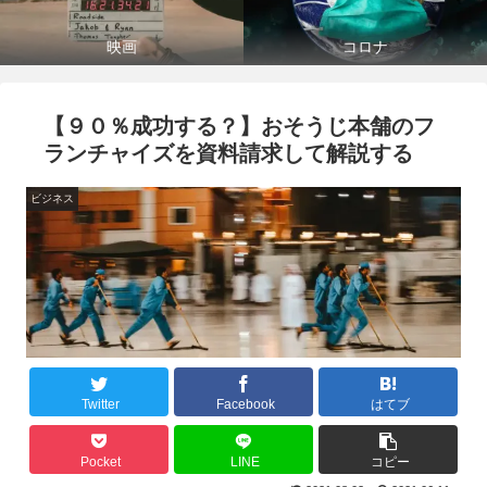
映画
コロナ
【９０％成功する？】おそうじ本舗のフ
ランチャイズを資料請求して解説する
ビジネス
Twitter
Facebook
はてブ
Pocket
LINE
コピー