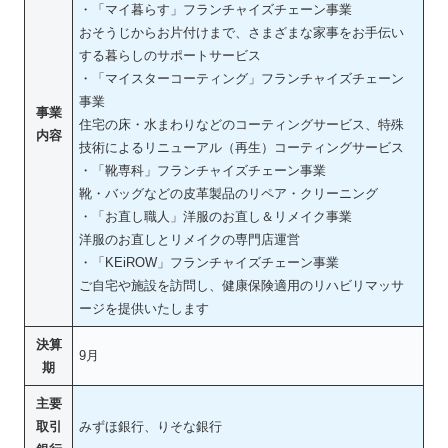
・「マイ暮らす」フランチャイズチェーン事業
おそうじからお片付けまで、さまざまな家事をお手伝い
する暮らしのサポートサービス
・「マイスターコーティング」フランチャイズチェーン
事業
事業
住宅の床・水まわりなどのコーティングサービス、特殊
内容
技術によるリニューアル（再生）コーティングサービス
・「靴専科」フランチャイズチェーン事業
靴・バッグなどの皮革製品のリペア・クリーニング
・「お直し職人」洋服のお直し＆リメイク事業
洋服のお直しとリメイクの専門店運営
・「KEiROW」フランチャイズチェーン事業
ご自宅や施設を訪問し、健康保険適用のリハビリマッサ
ージを提供いたします
決算
9月
期
主要
取引
みずほ銀行、りそな銀行