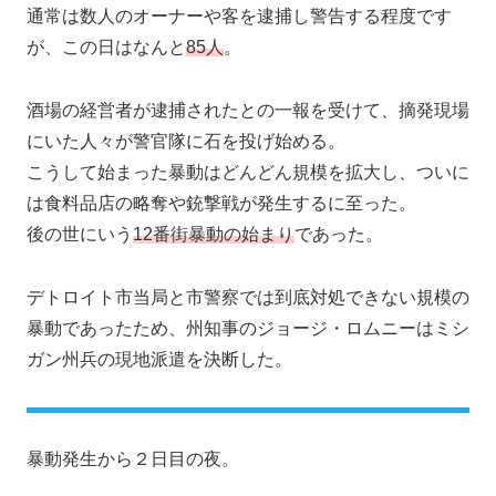
通常は数人のオーナーや客を逮捕し警告する程度です
が、この日はなんと
85人
。
酒場の経営者が逮捕されたとの一報を受けて、摘発現場
にいた人々が警官隊に石を投げ始める。
こうして始まった暴動はどんどん規模を拡大し、ついに
は食料品店の略奪や銃撃戦が発生するに至った。
後の世にいう
12番街暴動の始まり
であった。
デトロイト市当局と市警察では到底対処できない規模の
暴動であったため、州知事のジョージ・ロムニーはミシ
ガン州兵の現地派遣を決断した。
暴動発生から２日目の夜。