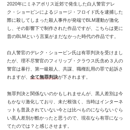
2020年にミネアポリス近郊で発生した白人警官デレ
ク・ショービンによるジョージ・フロイド氏を逮捕した
際に殺してしまった殺人事件が発端でBLM運動が激化
し、その影響下で制作された作品ですが、こちらは更に
昔のBLMという言葉がまだなかった時代の作品です。
白人警官のデレク・ショービン氏は有罪判決を受けまし
たが、理不尽警官のフィリップ・クラウス氏含め３人の
警官は暴行、第一級殺人、共謀、職権乱用の罪で起訴さ
れますが、
全て無罪判決
が下されます。
無罪判決と関係ないのかもしれませんが、黒人差別は今
もかなり激化しており、未だ根強く、当時はインターネ
ットも普及されていない今とは比べものにならないぐら
い黒人差別が酷かったと思うので、現在なら有罪になっ
てたのでは？と感じさせます。