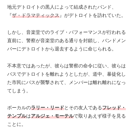
地元デトロイトの黒人によって結成されたバンド、
『
ザ・ドラマティックス
』がデトロイトを訪れていた。
しかし、音楽堂でのライブ・パフォーマンスが行われる
直前に、警察が音楽堂のある通りを封鎖し、バンドメン
バーにデトロイトから退去するように命じられる。
不本意ではあったが、彼らは警察の命令に従い、彼らは
バスでデトロイトを離れようとしたが、道中、暴徒化し
た市民にバスが襲撃されて、メンバーは離れ離れになっ
てしまう。
ボーカルの
ラリー・リード
とその友人である
フレッド・
テンプル
は
アルジェ・モーテル
で取りあえず様子を見る
ことに。