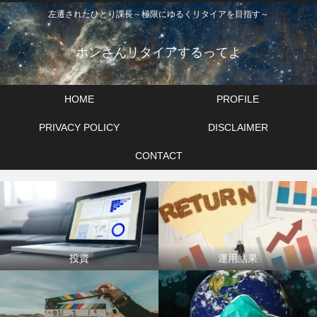
左遷されたひとり課長～極限にゆるくリタイアを目指す～
ポンさんリタイアするってよ
HOME
PROFILE
PRIVACY POLICY
DISCLAIMER
CONTACT
投資
運用結果