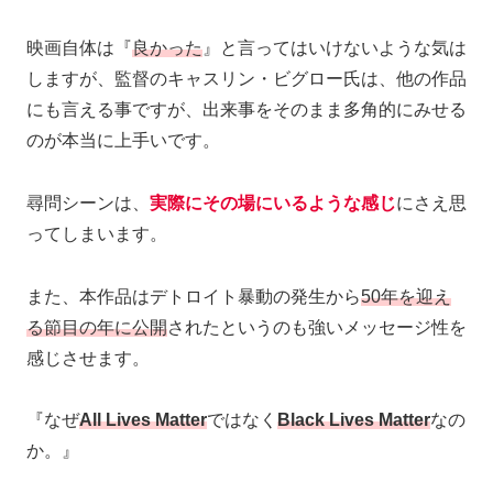
映画自体は『
良かった
』と言ってはいけないような気は
しますが、監督のキャスリン・ビグロー氏は、他の作品
にも言える事ですが、出来事をそのまま多角的にみせる
のが本当に上手いです。
尋問シーンは、
実際にその場にいるような感じ
にさえ思
ってしまいます。
また、本作品はデトロイト暴動の発生から
50年を迎え
る節目の年に公開
されたというのも強いメッセージ性を
感じさせます。
『なぜ
All Lives Matter
ではなく
Black Lives Matter
なの
か。』