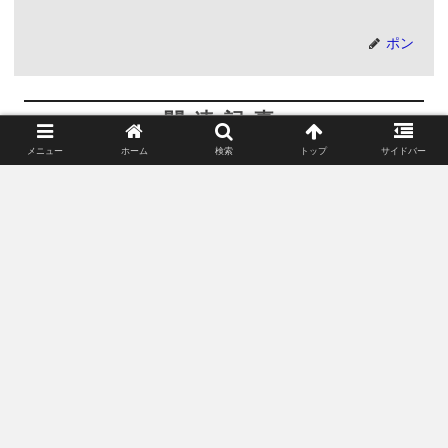
ポン
関連記事
メニュー
ホーム
検索
トップ
サイドバー
インドの少女がスケボーに出会
映画
い成長するNetflix『スケーター
ガール』
Netflix作品のカースト制度が未だ色濃いインドの田舎の少女が、ス
ケートボードに出会い逆境に立ち向かい成長していく感動ストー
リー『スケーターガール』が非常に良かったので解説していきま
す。ノンフィクションですが、実際にモデルとされたと噂される
人物もご紹介
映画『30年後の同窓会』解説 ベ
映画
トナム戦争で共に戦った3人の
30年越しの再会