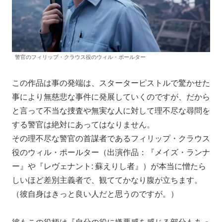
警官のフィリップ・クラウス役のウィル・ポールター
この作品は事の発端は、スターターピストルで驚かせた
事により無慈悲な事件に発展していくのですが、だから
と言って不当な捜査や無実な人に対して理不尽な尋問を
する警官は絶対にあってはなりません。
その理不尽な警官の首謀者であるフィリップ・クラウス
役のウィル・ポールター（出演作品：『メイズ・ランナ
ー』や『レヴェナント: 蘇えりし者』）が本当に憎たら
しいほど差別主義者で、観ててかなり腹が立ちます。
（彼自身はきっと良い人だと思うのですが。）