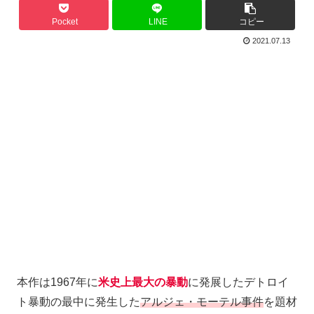
Pocket
LINE
コピー
2021.07.13
本作は1967年に
米史上最大の暴動
に発展したデトロイ
ト暴動の最中に発生した
アルジェ・モーテル事件
を題材