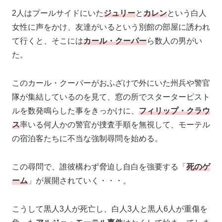
2人はプールサイドにいた
ジュリー
と
カレン
という白人
女性に声をかけ、友達がいるという別館の部屋に誘われ
て行くと、そこには
カール・クーパー
ら数人の男がい
た。
このカール・クーパーがおふざけで外にいた州兵や警官
隊が集結しているのを見て、窓の所でスターターピスト
ルを数発鳴らした事をきっかけに、
フィリップ・クラウ
ス
率いる何人かの警官が捜査手順を無視して、モーテル
の宿泊客たちに不当な強制尋問を始める。
この尋問で、誰彼構わず脅迫し自白を強要する「
死のゲ
ーム
」が展開されていく・・・。
こうして黒人3人が死亡し、白人3人と黒人6人が重傷を