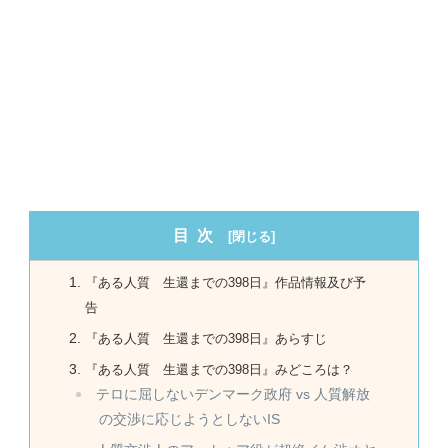
目次
『ある人質 生還までの398日』作品情報及び予
告
『ある人質 生還までの398日』あらすじ
『ある人質 生還までの398日』みどころは？
テロに屈しないデンマーク政府 vs 人質解放
の交渉に応じようとしないIS