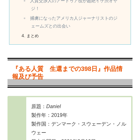
人質交渉人のアートゥア役が超絶イケ渋オヤ
ジ！
捕虜になったアメリカ人ジャーナリストのジ
ェームズとの出会い
まとめ
『ある人質 生還までの398日』作品情
報及び予告
原題：
Daniel
製作年：2019年
製作国：デンマーク・スウェーデン・ノル
ウェー