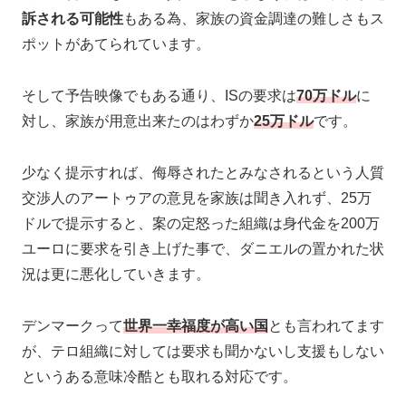
訴される可能性
もある為、家族の資金調達の難しさもス
ポットがあてられています。
そして予告映像でもある通り、ISの要求は
70万ドル
に
対し、家族が用意出来たのはわずか
25万ドル
です。
少なく提示すれば、侮辱されたとみなされるという人質
交渉人のアートゥアの意見を家族は聞き入れず、25万
ドルで提示すると、案の定怒った組織は身代金を200万
ユーロに要求を引き上げた事で、ダニエルの置かれた状
況は更に悪化していきます。
デンマークって
世界一幸福度が高い国
とも言われてます
が、テロ組織に対しては要求も聞かないし支援もしない
というある意味冷酷とも取れる対応です。