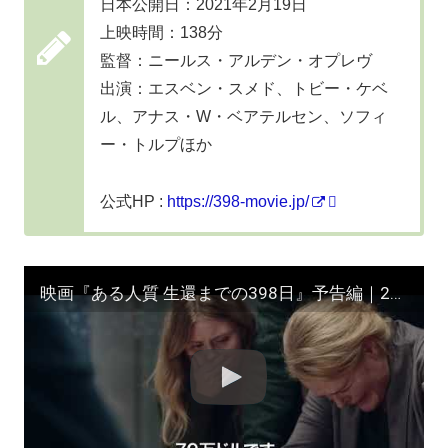
日本公開日：2021年2月19日
上映時間：138分
監督：ニールス・アルデン・オプレヴ
出演：エスベン・スメド、トビー・ケベ
ル、アナス・W・ベアテルセン、ソフィ
ー・トルプほか
公式HP :
https://398-movie.jp/
映画『ある人質 生還までの398日』予告編｜2021年2月19日公開