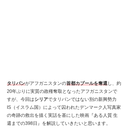
タリバン
がアフガニスタンの
首都カブールを奪還
し、約
20年ぶりに実質の政権奪取となったアフガニスタンで
すが、今回は
シリア
でタリバンではない別の新興勢力
IS（イスラム国）によって囚われたデンマーク人写真家
の奇跡の救出を描く実話を基にした映画『ある人質 生
還までの398日』を解説していきたいと思います。