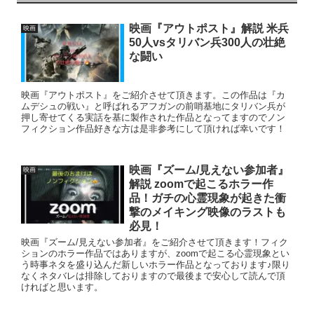
映画『アウトポスト』解説 米兵
映画
50人vsタリバン兵300人の壮絶
な闘い
映画『アウトポスト』をご紹介させて頂きます。この作品は『カ
ムデシュの戦い』と呼ばれるアフガンの前哨基地にタリバン兵が
押し寄せてくる実話を基に製作された作品となってますのでノン
フィクション作品好きな方は是非参考にして頂ければ幸いです！
映画『ズーム/見えない参加者』
映画
解説 zoomで起こるホラー作
品！ガチの心霊現象が起きた衝
撃のメイキング映像のラストも
必見！
映画『ズーム/見えない参加者』をご紹介させて頂きます！フィク
ションのホラー作品ではありますが、zoomで起こる心霊現象とい
う時事ネタを盛り込んだ新しいホラー作品となっております♪限り
なくネタバレは排除しておりますので最後まで安心して読んで頂
ければと思います。