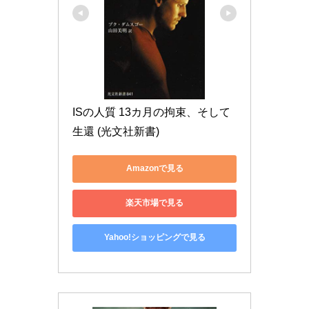
ISの人質 13カ月の拘束、そして
生還 (光文社新書)
Amazonで見る
楽天市場で見る
Yahoo!ショッピングで見る