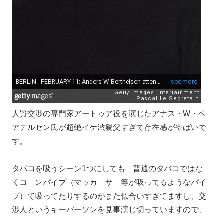
人質交渉の専門家アートゥア役を演じたアナス・W・ベ
アテルセン氏が超絶イケ渋親父すぎて存在感がやばいで
す。
タバコを吸うシーン1つにしても、普通のタバコではな
くコーンパイプ（マッカーサー等が吸ってるようなパイ
プ）で吸ってたりするのがまた似合いすぎてますし、交
渉人というキーパーソンを見事演じ切っていますので、