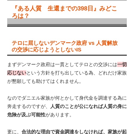
『ある人質 生還までの398日』みどこ
ろは？
テロに屈しないデンマーク政府 vs 人質解放
の交渉に応じようとしないIS
まずデンマーク政府は一貫としてテロとの交渉には
一切
応じない
という方針を打ち出している為、どれだけ家族
が懇願しても助けてはくれません。
なのでダニエル家族が何とかして身代金を調達する為に
奔走するのですが、
人質のことが公になれば人質の身に
危険が及ぶ可能性
があります。
更に、
合法的な理由で資金調達をしなければ、家族が起