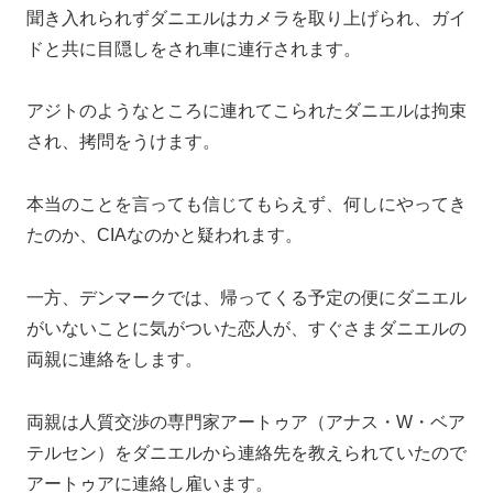
聞き入れられずダニエルはカメラを取り上げられ、ガイ
ドと共に目隠しをされ車に連行されます。
アジトのようなところに連れてこられたダニエルは拘束
され、拷問をうけます。
本当のことを言っても信じてもらえず、何しにやってき
たのか、CIAなのかと疑われます。
一方、デンマークでは、帰ってくる予定の便にダニエル
がいないことに気がついた恋人が、すぐさまダニエルの
両親に連絡をします。
両親は人質交渉の専門家アートゥア（アナス・W・ベア
テルセン）をダニエルから連絡先を教えられていたので
アートゥアに連絡し雇います。