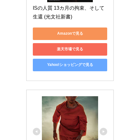
ISの人質 13カ月の拘束、そして
生還 (光文社新書)
Amazonで見る
楽天市場で見る
Yahoo!ショッピングで見る