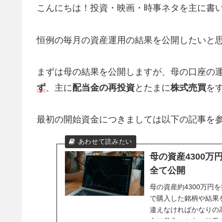
こんにちは！投資・映画・時事ネタを主に書
恒例の毎月の資産運用の結果を公開したいと
まずは母の結果を公開しますが、母の口座の
ず
、主に
配当金の再投資
とたまに
株式売買
を
最初の開始資金につきましては以下の記事を
母の資産4300
全て公開
母の資産約4300万円
で購入した銘柄や結果
違えなければかなりの
方は是非こちらの結果