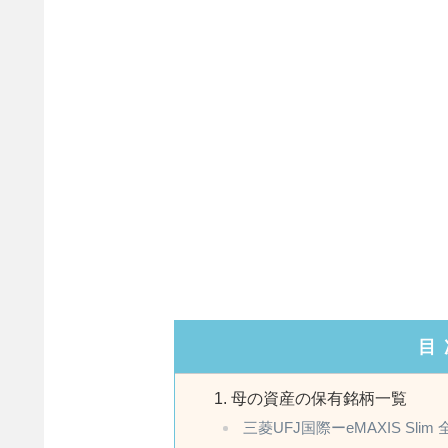
目
母の資産の保有銘柄一覧
三菱UFJ国際ーeMAXIS Sl