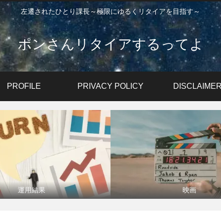
左遷されたひとり課長～極限にゆるくリタイアを目指す～
ポンさんリタイアするってよ
PROFILE
PRIVACY POLICY
DISCLAIME
運用結果
映画