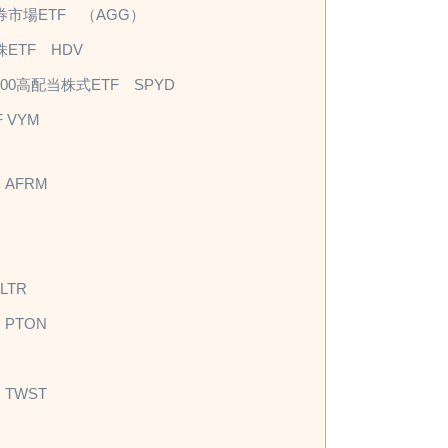
市場ETF （AGG）
ETF HDV
00高配当株式ETF SPYD
 VYM
AFRM
TR
PTON
TWST