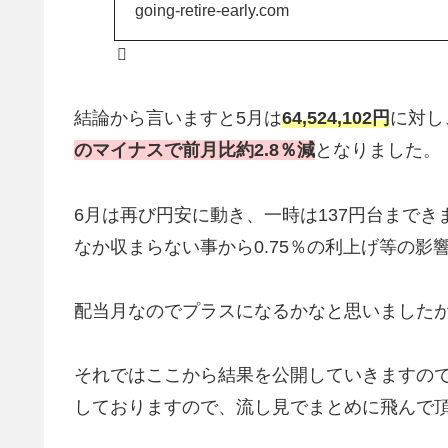
going-retire-early.com
結論から言いますと5月は
64,524,102
円
に対し
のマイナスで前月比約2.8％減
となりました。
6月は再び円安に動き、一時は137円台までき
なか収まらない事から0.75％の利上げ等の
配当月なのでプラスになるかなと思いました
それではここから結果を公開していきますの
しておりますので、流し見でまとめに飛んで頂