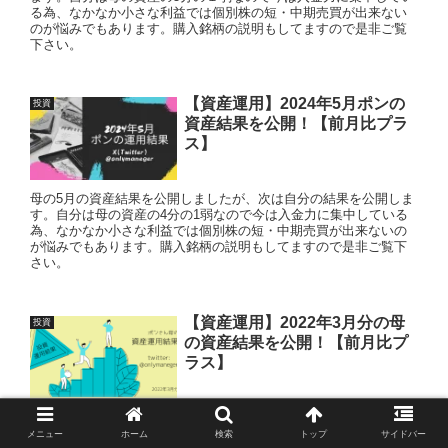
る為、なかなか小さな利益では個別株の短・中期売買が出来ない
のが悩みでもあります。購入銘柄の説明もしてますので是非ご覧
下さい。
【資産運用】2024年5月ポンの
投資
資産結果を公開！【前月比プラ
ス】
母の5月の資産結果を公開しましたが、次は自分の結果を公開しま
す。自分は母の資産の4分の1弱なので今は入金力に集中している
為、なかなか小さな利益では個別株の短・中期売買が出来ないの
が悩みでもあります。購入銘柄の説明もしてますので是非ご覧下
さい。
【資産運用】2022年3月分の母
投資
の資産結果を公開！【前月比プ
ラス】
毎月の資産結果を恒例にしましたので、まずは母の資産運用の結
果から公開したいと思います。母の資産は毎月の積立てはせず主
メニュー
ホーム
検索
トップ
サイドバー