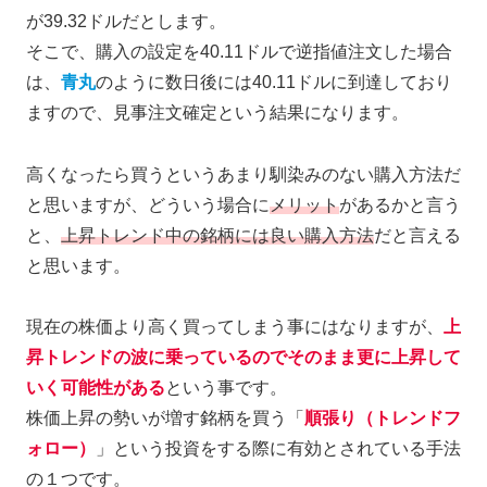
が39.32ドルだとします。
そこで、購入の設定を40.11ドルで逆指値注文した場合
は、
青丸
のように数日後には40.11ドルに到達しており
ますので、見事注文確定という結果になります。
高くなったら買うというあまり馴染みのない購入方法だ
と思いますが、どういう場合に
メリット
があるかと言う
と、
上昇トレンド中の銘柄には良い購入方法
だと言える
と思います。
現在の株価より高く買ってしまう事にはなりますが、
上
昇トレンドの波に乗っているのでそのまま更に上昇して
いく可能性がある
という事です。
株価上昇の勢いが増す銘柄を買う「
順張り（トレンドフ
ォロー）
」という投資をする際に有効とされている手法
の１つです。