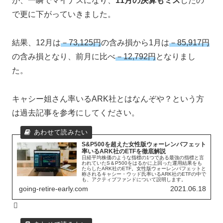
が、一瞬でマイナスになり、
11月の決算もミス
したの
で更に下がっていきました。
結果、12月は
－73,125円
の含み損から1月は
－85,917円
の含み損となり、前月に比べ
－12,792円
となりまし
た。
キャシー姐さん率いるARK社とはなんぞや？という方
は過去記事を参考にしてください。
S&P500を超えた女性版ウォーレンバフェット
率いるARK社のETFを徹底解説
日経平均株価のような指標の1つである最強の指標と言
われていたS＆P500をはるかに上回った運用結果をも
たらしたARK社のETF。女性版ウォーレンバフェットと
称されるキャシー・ウッド氏率いるARK社のETFの中で
も、アクティブファンドについて説明します。
going-retire-early.com
2021.06.18