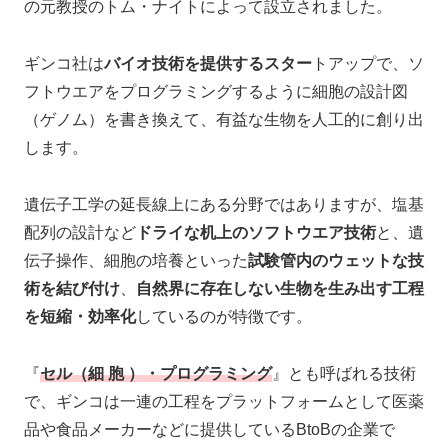
の元教授のトム・ナイトによって設立されました。
ギンコ社は
バイオ技術を提供するスター
トアップで、ソ
フトウエアをプログラミングするように細胞の設計図
（ゲノム）を書き換えて、有益な生物を人工的に創り出
します。
遺伝子工学の延長線上にある分野ではありますが、塩基
配列の設計など
ドライな机上のソフトウエア技術
と、遺
伝子操作、細胞の培養といった
試験管内のウェットな技
術を結び付け
、
自然界に存在しない生物を生み出す工程
を短縮・効率化
しているのが特徴です。
『
セル（細 胞 ）・プログラミング
』とも呼ばれる技術
で、ギンコは一連の工程をプラットフォームとして医薬
品や食品メーカーなどに提供しているBtoBの企業で