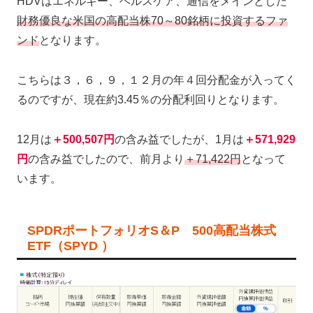
HDVはエネルギー、ヘルスケア、通信をメインとした
財務優良な米国の高配当株70～80銘柄に投資するファ
ンド
となります。
こちらは３，６，９，１２月の年４回分配金が入ってく
るのですが、現在約3.45％の分配利回りとなります。
12月は
＋500,507円
の含み益でしたが、1月は
＋571,929
円
の含み益でしたので、前月より
＋71,422円
となって
います。
SPDRポートフォリオS＆P 500高配当株式
ETF（SPYD ）