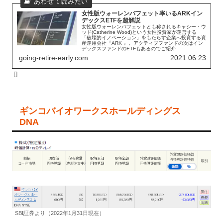
女性版ウォーレンバフェット率いるARKイン
デックスETFを超解説
女性版ウォーレンバフェットとも称されるキャシー・ウ
ッド(Catherine Wood)という女性投資家が運営する
「破壊的イノベーション」をもたらす企業へ投資する資
産運用会社『ARK 』。アクティブファンドの次はイン
デックスファンドのETFもあるのでご紹介
going-retire-early.com
2021.06.23
ギンコバイオワークスホールディングス
DNA
SBI証券より（2022年1月31日現在）