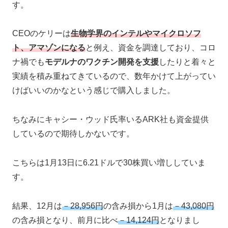
す。
CEOのケリーは
生物学界のインテルやマイクロソフ
ト、アマゾンになる
と例え、資金を調達しており、コロ
ナ禍でも
モデルナのワクチン開発を支援
したりと着々と
実績を積み重ねてきているので、数年かけて上がってい
けばいいのかなという感じで購入しました。
ちなみにキャシー・ウッド氏率いるARK社も資金提供
しているので期待しかないです。
こちらは1月13日に6.21ドルで30株買い増ししていま
す。
結果、12月は
－28,956円
の含み損から1月は
－43,080円
の含み損となり、前月に比べ
－14,124円
となりまし