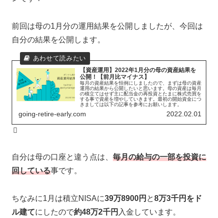
前回は母の1月分の運用結果を公開しましたが、今回は
自分の結果を公開します。
【資産運用】2022年1月分の母の資産結果を
公開！【前月比マイナス】
毎月の資産結果を恒例にしましたので、まずは母の資産
運用の結果から公開したいと思います。母の資産は毎月
の積立てはせず主に配当金の再投資とたまに株式売買を
する事で資産を増やしていきます。最初の開始資金につ
きましては以下の記事を参考にお願いします。
going-retire-early.com
2022.02.01
自分は母の口座と違う点は、
毎月の給与の一部を投資に
回している
事です。
ちなみに1月は積立NISAに
39万8900円
と
8万3千円をド
ル建て
にしたので
約48万2千円
入金しています。