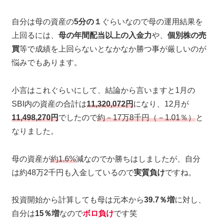
自分は母の資産の
5分の１
ぐらいなので母の運用結果を
上回るには、
母の年間配当以上の入金力
や、
個別株の売
買
等で成績を上回らないとなかなか勝つ事が厳しいのが
悩みでもあります。
小言はこれぐらいにして、結論から言いますと1月の
SBI内の資産の合計は
11,320,072円
になり、12月が
11,498,270円
でしたので
約－17万8千円（－1.01％）
と
なりました。
母の資産が
約1.6%
減なのでか勝ちはしましたが、自分
は約48万2千円も入金しているので
実質負け
ですね。
投資開始から計算しても母は元本から
39.7％増
に対し、
自分は
15％増
なので
ボロ負け
です笑