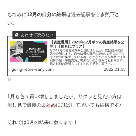
ちなみに
12月の自分の結果
は過去記事をご参照下さ
い。
【資産運用】2021年12月ポンの資産結果を公
開！【前月比プラス】
母の12月の資産結果を公開しましたが、次は自分の結
果を公開します。自分は母の資産の5分の１弱なので今
は入金力に集中している為、なかなか小さな利益では個
別株の短・中期売買が出来ないのが悩みでもあります。
購入銘柄の説明もしてますので是非ご覧下さい。
going-retire-early.com
2022.01.03
1月も色々買い増ししましたが、サクッと見たい方は、
流し見で最後の
まとめ
に飛ばして頂いても結構です♪
それでは1月の結果に参ります！