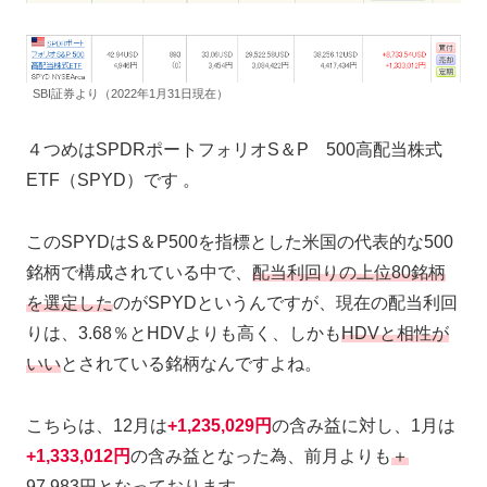
SBI証券より（2022年1月31日現在）
４つめはSPDRポートフォリオS＆P 500高配当株式
ETF（SPYD）です 。
このSPYDはS＆P500を指標とした米国の代表的な500
銘柄で構成されている中で、
配当利回りの上位80銘柄
を選定した
のがSPYDというんですが、現在の配当利回
りは、3.68％とHDVよりも高く、しかも
HDVと相性が
いい
とされている銘柄なんですよね。
こちらは、12月は
+1,235,029円
の含み益に対し、1月は
+1,333,012円
の含み益となった為、前月よりも
＋
97,983円
となっております。