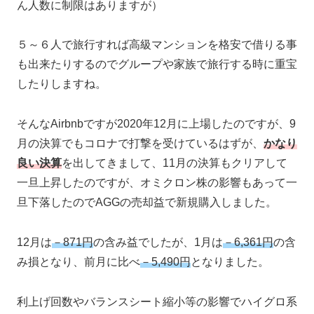
ん人数に制限はありますが）
５～６人で旅行すれば高級マンションを格安で借りる事
も出来たりするのでグループや家族で旅行する時に重宝
したりしますね。
そんなAirbnbですが2020年12月に上場したのですが、9
月の決算でもコロナで打撃を受けているはずが、
かなり
良い決算
を出してきまして、11月の決算もクリアして
一旦上昇したのですが、オミクロン株の影響もあって一
旦下落したのでAGGの売却益で新規購入しました。
12月は
－871円
の含み益でしたが、1月は
－6,361円
の含
み損となり、前月に比べ
－5,490円
となりました。
利上げ回数やバランスシート縮小等の影響でハイグロ系