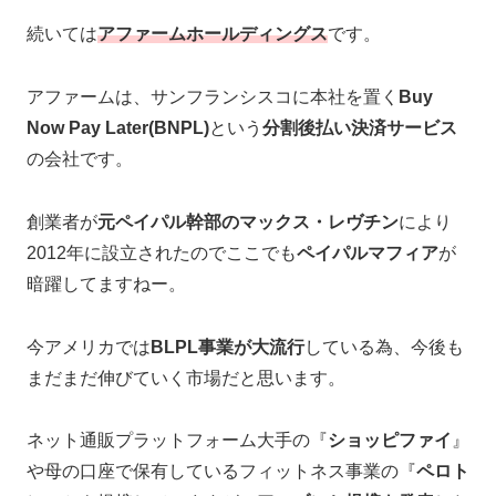
続いては
アファームホールディングス
です。
アファームは、サンフランシスコに本社を置く
Buy
Now Pay Later(BNPL)
という
分割後払い決済サービス
の会社です。
創業者が
元ペイパル幹部のマックス・レヴチン
により
2012年に設立されたのでここでも
ペイパルマフィア
が
暗躍してますねー。
今アメリカでは
BLPL事業が大流行
している為、今後も
まだまだ伸びていく市場だと思います。
ネット通販プラットフォーム大手の『
ショッピファイ
』
や母の口座で保有しているフィットネス事業の『
ペロト