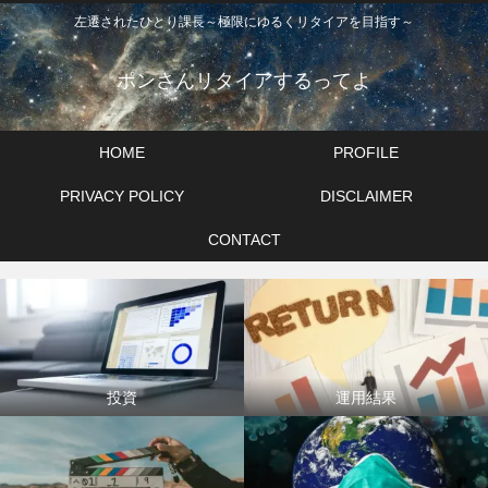
左遷されたひとり課長～極限にゆるくリタイアを目指す～
ポンさんリタイアするってよ
HOME
PROFILE
PRIVACY POLICY
DISCLAIMER
CONTACT
投資
運用結果