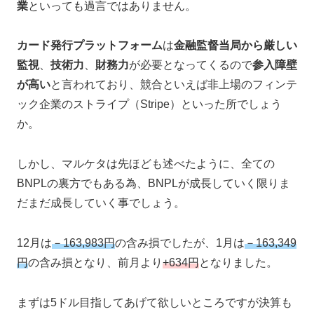
業
といっても過言ではありません。
カード発行プラットフォーム
は
金融監督当局から厳しい
監視
、
技術力
、
財務力
が必要となってくるので
参入障壁
が高い
と言われており、競合といえば非上場のフィンテ
ック企業のストライプ（Stripe）といった所でしょう
か。
しかし、マルケタは先ほども述べたように、全ての
BNPLの裏方でもある為、BNPLが成長していく限りま
だまだ成長していく事でしょう。
12月は
－163,983円
の含み損でしたが、1月は
－163,349
円
の含み損となり、前月より
+634円
となりました。
まずは5ドル目指してあげて欲しいところですが決算も