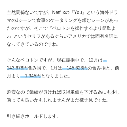
全然関係ないですが、Netflixの『You』という海外ドラ
マの1シーンで食事のケータリングを頼むシーンがあっ
たのですが、そこで『ペロトンを操作するより簡単よ
♪』というセリフがあるぐらいアメリカでは固有名詞に
なってきているのですね。
そんなペロトンですが、現在爆損中で、12月は
－
143,678円
含み損で、1月は
－145,623円
の含み損と、前
月より
－1,945円
となりました。
割安なので業績が良ければ取得単価を下げる為にも少し
買っても良いかもしれませんがまだ様子見ですね。
引き続きホールドします。