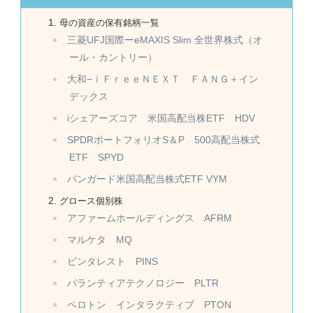
母の資産の保有銘柄一覧
三菱UFJ国際ーeMAXIS Slim 全世界株式（オ
ール・カントリー）
大和−ｉＦｒｅｅＮＥＸＴ ＦＡＮＧ＋イン
デックス
iシェアーズコア 米国高配当株ETF HDV
SPDRポートフォリオS＆P 500高配当株式
ETF SPYD
バンガード米国高配当株式ETF VYM
グロース個別株
アファームホールディングス AFRM
マルケタ MQ
ピンタレスト PINS
パランティアテクノロジー PLTR
ペロトン インタラクティブ PTON