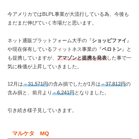
今アメリカではBLPL事業が大流行している為、今後も
まだまだ伸びていく市場だと思います。
ネット通販プラットフォーム大手の『
ショッピファイ
』
や現在保有しているフィットネス事業の『
ペロトン
』と
も提携していますが、
アマゾンと提携を発表
した事で一
気に株価が上昇していきました。
12月は
－31,571円
の含み損でしたが1月は
－37,812円
の
含み損と、前月より
－6,241円
となりました。
引き続き様子見していきます。
マルケタ MQ