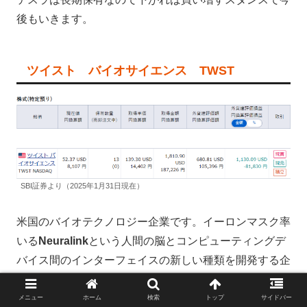
後もいきます。
ツイスト バイオサイエンス TWST
SBI証券より（2025年1月31日現在）
米国のバイオテクノロジー企業です。イーロンマスク率
いる
Neuralink
という人間の脳とコンピューティングデ
バイス間のインターフェイスの新しい種類を開発する企
業と関わりがある会社なのでバズったらヤバイ事になる
と思います。
メニュー
ホーム
検索
トップ
サイドバー