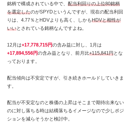
銘柄で構成されている中で、
配当利回りの上位80銘柄
を選定した
のがSPYDというんですが、現在の配当利回
りは、4.77％とHDVよりも高く、しかも
HDVと相性が
いい
とされている銘柄なんですよね。
12月は
+17,778,715円
の含み益に対し、1月は
+17,894,556円
の含み益となり、前月比
+115,841円
とな
っております。
配当傾向は不安定ですが、引き続きホールドしていきま
す。
配当が不安定なのと株価の上昇はそこまで期待出来ない
のに対し落ちる時は結構落ちるイメージなので少しポジ
ションを減らそうかと検討中。