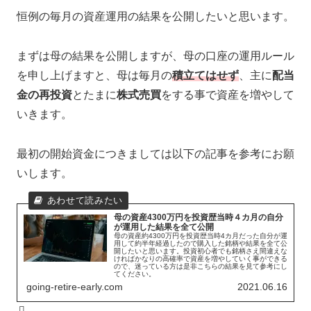
恒例の毎月の資産運用の結果を公開したいと思います。
まずは母の結果を公開しますが、母の口座の運用ルール
を申し上げますと、母は毎月の
積立てはせず
、主に
配当
金の再投資
とたまに
株式売買
をする事で資産を増やして
いきます。
最初の開始資金につきましては以下の記事を参考にお願
いします。
母の資産4300万円を投資歴当時４カ月の自分
が運用した結果を全て公開
母の資産約4300万円を投資歴当時4カ月だった自分が運
用して約半年経過したので購入した銘柄や結果を全て公
開したいと思います。投資初心者でも銘柄さえ間違えな
ければかなりの高確率で資産を増やしていく事ができる
ので、迷っている方は是非こちらの結果を見て参考にし
てください。
going-retire-early.com
2021.06.16