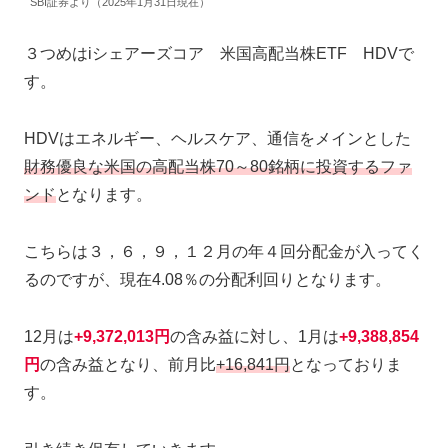
SBI証券より（2025年1月31日現在）
３つめはiシェアーズコア 米国高配当株ETF HDVで
す。
HDVはエネルギー、ヘルスケア、通信をメインとした
財務優良な米国の高配当株70～80銘柄に投資するファ
ンド
となります。
こちらは３，６，９，１２月の年４回分配金が入ってく
るのですが、現在4.08％の分配利回りとなります。
12月は
+9,372,013円
の含み益に対し、1月は
+9,388,854
円
の含み益となり、前月比
+16,841円
となっておりま
す。