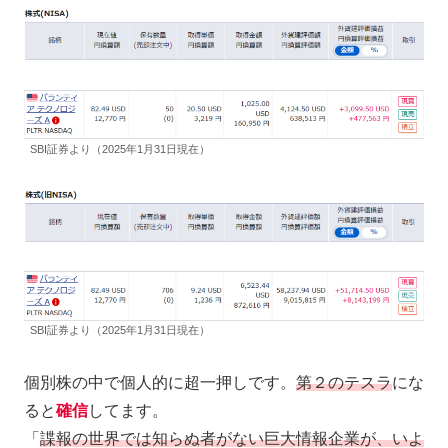
SBI証券より（2025年1月31日現在）
SBI証券より（2025年1月31日現在）
個別株の中で個人的に超一押しです。
第２のテスラ
にな
ると
確信
してます。
「
諜報の世界では知らぬ者がない巨大情報企業が、いよ