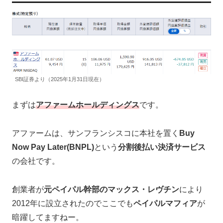
SBI証券より（2025年1月31日現在）
まずは
アファームホールディングス
です。
アファームは、サンフランシスコに本社を置く
Buy
Now Pay Later(BNPL)
という
分割後払い決済サービス
の会社です。
創業者が
元ペイパル幹部のマックス・レヴチン
により
2012年に設立されたのでここでも
ペイパルマフィア
が
暗躍してますねー。