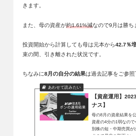
きます。
また、母の資産が
約1.61%減
なので9月は勝ち
投資開始から計算しても母は元本から
42.7％
束の間、引き離された状況です。
ちなみに
8月の自分の結果
は過去記事をご参照
【資産運用】20
ナス】
母の8月の資産結果を
資産の4分の1弱なの
別株の短・中期売買が
すので是非ご覧下さい