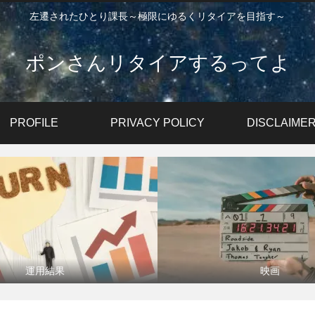
左遷されたひとり課長～極限にゆるくリタイアを目指す～
ポンさんリタイアするってよ
PROFILE
PRIVACY POLICY
DISCLAIME
運用結果
映画