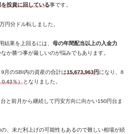
部を投資に回している
事です。
10万円分ドル転しました。
用結果を上回るには、
母の年間配当以上の入金力
かなか勝つ事が厳しいのが悩みでもあります。
9月のSBI内の資産の合計は
15,673,963円
になり、8
0.43％）
となりました。
9円台と前月から継続して円安方向に向かい150円台ま
のの、未だ利上げの可能性もあるので難しい相場が続