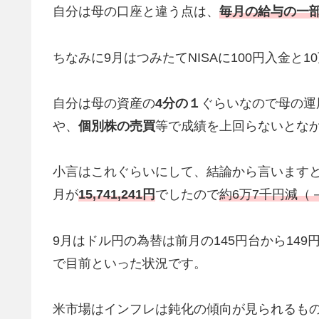
自分は母の口座と違う点は、
毎月の給与の一
ちなみに9月はつみたてNISAに100円入金と
自分は母の資産の
4分の１
ぐらいなので母の運
や、
個別株の売買
等で成績を上回らないとな
小言はこれぐらいにして、結論から言いますと
月が
15,741,241円
でしたので
約6万7千円減（－
9月はドル円の為替は前月の145円台から14
で目前といった状況です。
米市場はインフレは鈍化の傾向が見られるも