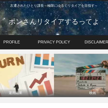
左遷されたひとり課長～極限にゆるくリタイアを目指す～
ポンさんリタイアするってよ
PROFILE
PRIVACY POLICY
DISCLAIME
運用結果
映画