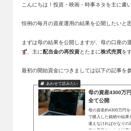
こんにちは！投資・映画・時事ネタを主に書
恒例の毎月の資産運用の結果を公開したいと
まずは母の結果を公開しますが、母の口座の
ず
、主に
配当金の再投資
とたまに
株式売買
を
最初の開始資金につきましては以下の記事を
母の資産4300
全て公開
母の資産約4300万円
で購入した銘柄や結果
違えなければかなりの
方は是非こちらの結果