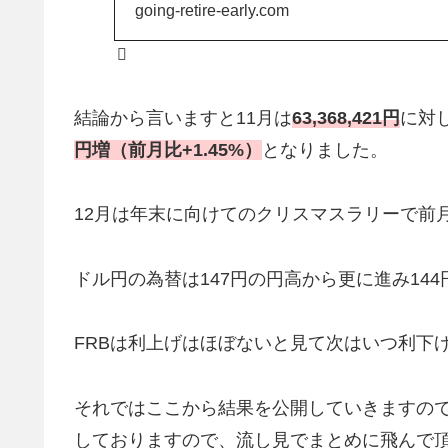
going-retire-early.com
結論から言いますと11月は
63,368,421円
に対し
円増（前月比+1.45%）
となりました。
12月は年末に向けてのクリスマスラリーで前
ドル円の為替は147円の円高から更に進み14
FRBは利上げはほぼないと見て次はいつ利下
それではここから結果を公開していきますの
しておりますので、流し見でまとめに飛んで頂