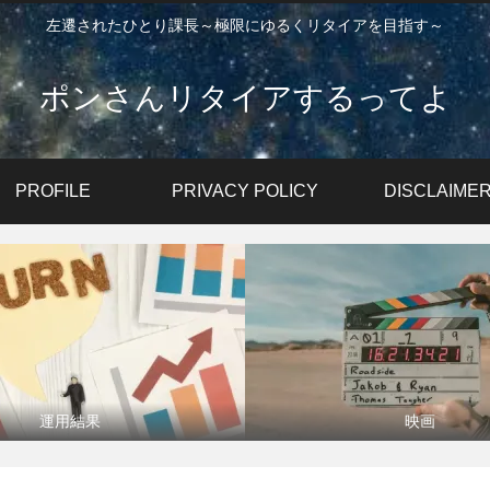
左遷されたひとり課長～極限にゆるくリタイアを目指す～
ポンさんリタイアするってよ
PROFILE
PRIVACY POLICY
DISCLAIME
運用結果
映画