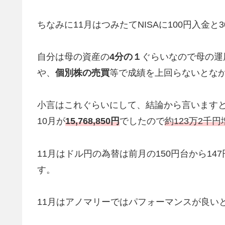
ちなみに11月はつみたてNISAに100円入金
自分は母の資産の
4分の１
ぐらいなので母の運
や、
個別株の売買
等で成績を上回らないとな
小言はこれぐらいにして、結論から言いますと1
10月が
15,768,850円
でしたので
約123万2千円
11月はドル円の為替は前月の150円台から1
す。
11月はアノマリーではパフォーマンスが良い