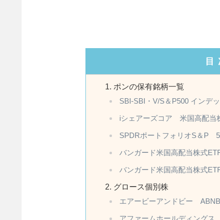
目
ポンの保有銘柄一覧
SBI-SBI・V/S＆P500 イ
iシェアーズコア 米国高配当株
SPDRポートフォリオS＆P 5
バンガード米国高配当株式ETF
バンガード米国高配当株式ETF
グロース個別株
エアービーアンドビー ABN
アファームホールディングス 