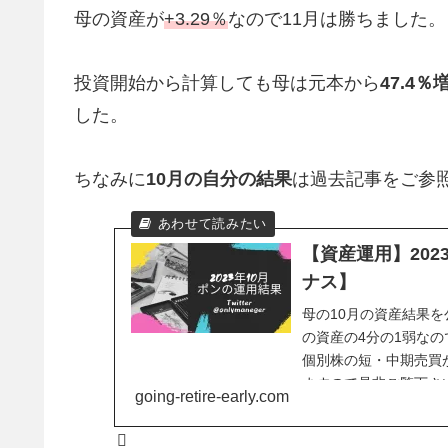
母の資産が
+3.29％
なので11月は勝ちました。
投資開始から計算しても母は元本から
47.4％
した。
ちなみに
10月の自分の結果
は過去記事をご参
【資産運用】20
ナス】
母の10月の資産結果
の資産の4分の1弱な
個別株の短・中期売買
ますので是非ご覧下さ
going-retire-early.com