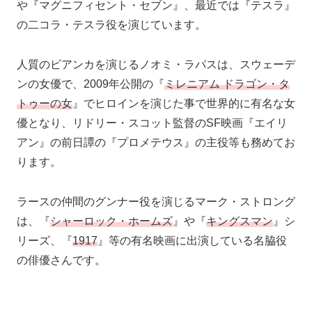
や『マグニフィセント・セブン』、最近では『テスラ』
の二コラ・テスラ役を演じています。
人質のビアンカを演じるノオミ・ラパスは、スウェーデ
ンの女優で、2009年公開の『
ミレニアム ドラゴン・タ
トゥーの女
』でヒロインを演じた事で世界的に有名な女
優となり、リドリー・スコット監督のSF映画『エイリ
アン』の前日譚の『プロメテウス』の主役等も務めてお
ります。
ラースの仲間のグンナー役を演じるマーク・ストロング
は、『
シャーロック・ホームズ
』や『
キングスマン
』シ
リーズ、『
1917
』等の有名映画に出演している名脇役
の俳優さんです。