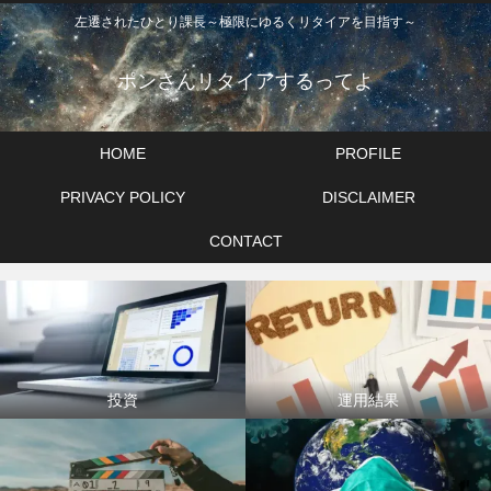
左遷されたひとり課長～極限にゆるくリタイアを目指す～
ポンさんリタイアするってよ
HOME
PROFILE
PRIVACY POLICY
DISCLAIMER
CONTACT
投資
運用結果