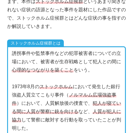
まず、本作は
ストックホルム症候群
というあまり聞きな
れない症状の語源となった事件を題材にした作品ですの
で、ストックホルム症候群とはどんな症状の事を指すの
か解説していきます。
ストックホルム症候群とは
誘拐事件や監禁事件などの犯罪被害者についての立
場において、被害者が生存戦略として犯人との間に
心理的なつながりを築くこと
をいう。
1973年8月の
ストックホルム
において発生した銀行
強盗人質立てこもり事件（
ノルマルム広場強盗事
件
）において、人質解放後の捜査で、
犯人が寝てい
る間に人質が警察に銃を向ける
など、
人質が犯人に
協力
して警察に敵対する行動を取っていたことが判
明した。