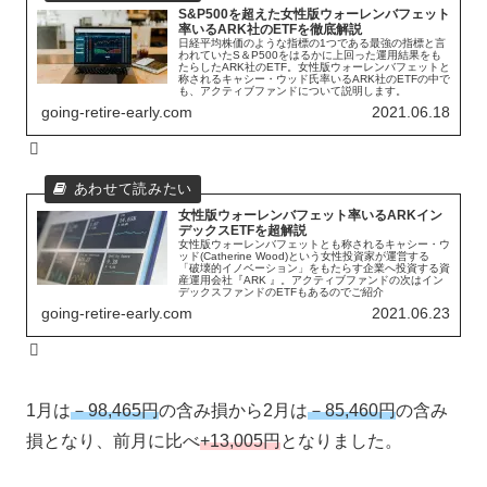
S&P500を超えた女性版ウォーレンバフェット
率いるARK社のETFを徹底解説
日経平均株価のような指標の1つである最強の指標と言
われていたS＆P500をはるかに上回った運用結果をも
たらしたARK社のETF。女性版ウォーレンバフェットと
称されるキャシー・ウッド氏率いるARK社のETFの中で
も、アクティブファンドについて説明します。
going-retire-early.com
2021.06.18
女性版ウォーレンバフェット率いるARKイン
デックスETFを超解説
女性版ウォーレンバフェットとも称されるキャシー・ウ
ッド(Catherine Wood)という女性投資家が運営する
「破壊的イノベーション」をもたらす企業へ投資する資
産運用会社『ARK 』。アクティブファンドの次はイン
デックスファンドのETFもあるのでご紹介
going-retire-early.com
2021.06.23
1月は
－98,465円
の含み損から2月は
－85,460円
の含み
損となり、前月に比べ
+13,005円
となりました。