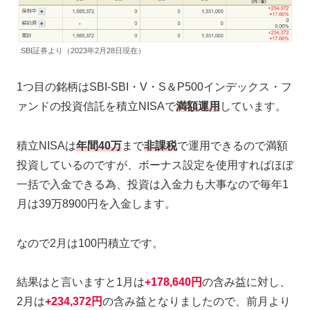
SBI証券より（2023年2月28日現在）
1つ目の銘柄はSBI-SBI・V・S＆P500インデックス・フ
ァンドの投資信託を積立NISAで
満額運用
しています。
積立NISAは
年間40万
まで
非課税
で運用できるので満額
投資しているのですが、ボーナス設定を使用すればほぼ
一括で入金できる為、投資は入金力も大事なので毎年1
月は39万8900円を入金します。
なので2月は100円積立です。
結果はと言いますと1月は
+178,640円
の含み益に対し、
2月は
+234,372円
の含み益となりましたので、前月より