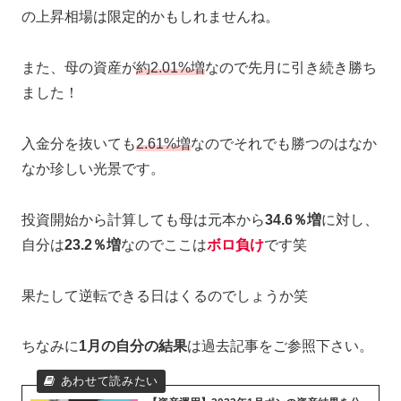
の上昇相場は限定的かもしれませんね。
また、母の資産が
約2.01%増
なので先月に引き続き勝ち
ました！
入金分を抜いても
2.61%増
なのでそれでも勝つのはなか
なか珍しい光景です。
投資開始から計算しても母は元本から
34.6％増
に対し、
自分は
23.2％増
なのでここは
ボロ負け
です笑
果たして逆転できる日はくるのでしょうか笑
ちなみに
1月の自分の結果
は過去記事をご参照下さい。