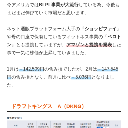
今アメリカでは
BLPL事業が大流行
している為、今後も
まだまだ伸びていく市場だと思います。
ネット通販プラットフォーム大手の『
ショッピファイ
』
や母の口座で保有しているフィットネス事業の『
ペロト
ン
』とも提携していますが、
アマゾンと提携を発表
した
事で一気に株価が上昇していきました。
1月は
－142,509円
の含み損でしたが、2月は
－147,545
円
の含み損となり、前月に比べ
－5,036円
となりまし
た。
ドラフトキングス A（DKNG）