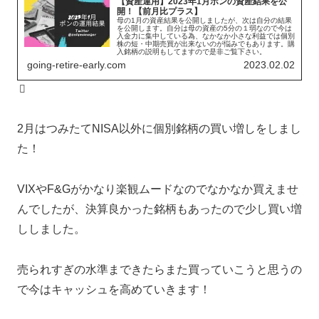
【資産運用】2023年1月ポンの資産結果を公
開！【前月比プラス】
母の1月の資産結果を公開しましたが、次は自分の結果
を公開します。自分は母の資産の5分の１弱なので今は
入金力に集中している為、なかなか小さな利益では個別
株の短・中期売買が出来ないのが悩みでもあります。購
入銘柄の説明もしてますので是非ご覧下さい。
going-retire-early.com
2023.02.02
2月はつみたてNISA以外に個別銘柄の買い増しをしまし
た！
VIXやF&Gがかなり楽観ムードなのでなかなか買えませ
んでしたが、決算良かった銘柄もあったので少し買い増
ししました。
売られすぎの水準まできたらまた買っていこうと思うの
で今はキャッシュを高めていきます！