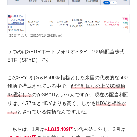
SBI証券より（2023年2月28日現在）
５つめはSPDRポートフォリオS＆P 500高配当株式
ETF（SPYD）です 。
このSPYDはS＆P500を指標とした米国の代表的な500
銘柄で構成されている中で、
配当利回りの上位80銘柄
を選定した
のがSPYDというんですが、現在の配当利回
りは、4.77％とHDVよりも高く、しかも
HDVと相性が
いい
とされている銘柄なんですよね。
こちらは、1月は
+1,815,409円
の含み益に対し、2月は