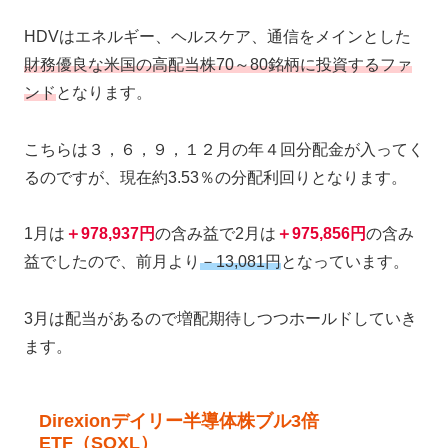
HDVはエネルギー、ヘルスケア、通信をメインとした
財務優良な米国の高配当株70～80銘柄に投資するファ
ンド
となります。
こちらは３，６，９，１２月の年４回分配金が入ってく
るのですが、現在約3.53％の分配利回りとなります。
1月は
＋978,937円
の含み益で2月は
＋975,856円
の含み
益でしたので、前月より
－13,081円
となっています。
3月は配当があるので増配期待しつつホールドしていき
ます。
Direxionデイリー半導体株ブル3倍
ETF（SOXL）