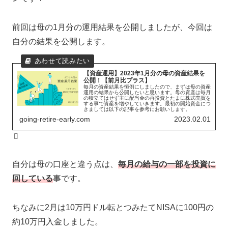
前回は母の1月分の運用結果を公開しましたが、今回は
自分の結果を公開します。
【資産運用】2023年1月分の母の資産結果を
公開！【前月比プラス】
毎月の資産結果を恒例にしましたので、まずは母の資産
運用の結果から公開したいと思います。母の資産は毎月
の積立てはせず主に配当金の再投資とたまに株式売買を
する事で資産を増やしていきます。最初の開始資金につ
きましては以下の記事を参考にお願いします。
going-retire-early.com
2023.02.01
自分は母の口座と違う点は、
毎月の給与の一部を投資に
回している
事です。
ちなみに2月は10万円ドル転とつみたてNISAに100円の
約10万円入金しました。