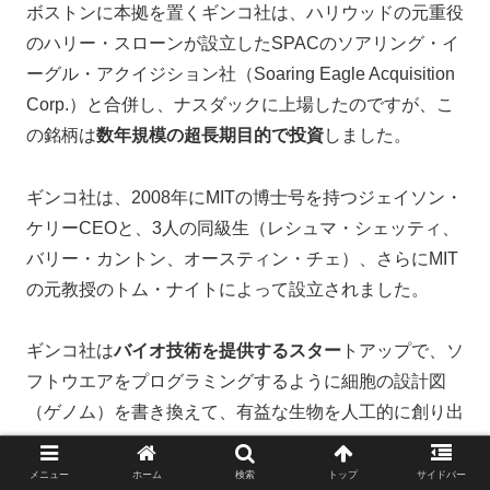
ボストンに本拠を置くギンコ社は、ハリウッドの元重役
のハリー・スローンが設立したSPACのソアリング・イ
ーグル・アクイジション社（Soaring Eagle Acquisition
Corp.）と合併し、ナスダックに上場したのですが、こ
の銘柄は
数年規模の超長期目的で投資
しました。
ギンコ社は、2008年にMITの博士号を持つジェイソン・
ケリーCEOと、3人の同級生（レシュマ・シェッティ、
バリー・カントン、オースティン・チェ）、さらにMIT
の元教授のトム・ナイトによって設立されました。
ギンコ社は
バイオ技術を提供するスター
トアップで、ソ
フトウエアをプログラミングするように細胞の設計図
（ゲノム）を書き換えて、有益な生物を人工的に創り出
します。
メニュー
ホーム
検索
トップ
サイドバー