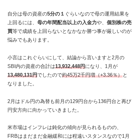
自分は母の資産の
5分の１
ぐらいなので母の運用結果を
上回るには、
母の年間配当以上の入金力
や、
個別株の売
買
等で成績を上回らないとなかなか勝つ事が厳しいのが
悩みでもあります。
小言はこれぐらいにして、結論から言いますと2月の
SBI内の資産の合計は
13,932,448円
になり、1月が
13,480,131円
でしたので
約45万2千円増（+3.36％）
と
なりました。
2月はドル円の為替も前月の129円台から136円台と再び
円安方向に向かっていきました。
米市場はインフレは鈍化の傾向が見られるものの、
FRBはまだまだ金融緩和には程遠いスタンスなので1月