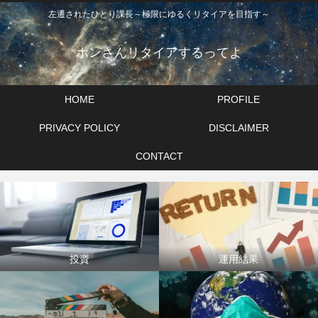
左遷されたひとり課長～極限にゆるくリタイアを目指す～
ポンさんリタイアするってよ
HOME
PROFILE
PRIVACY POLICY
DISCLAIMER
CONTACT
投資
運用結果