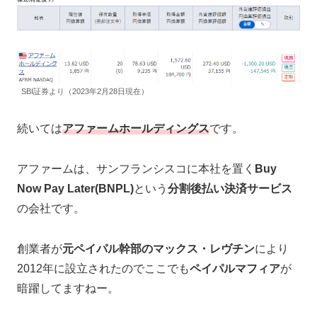
SBI証券より（2023年2月28日現在）
続いては
アファームホールディングス
です。
アファームは、サンフランシスコに本社を置く
Buy
Now Pay Later(BNPL)
という
分割後払い決済サービス
の会社です。
創業者が
元ペイパル幹部のマックス・レヴチン
により
2012年に設立されたのでここでも
ペイパルマフィア
が
暗躍してますねー。