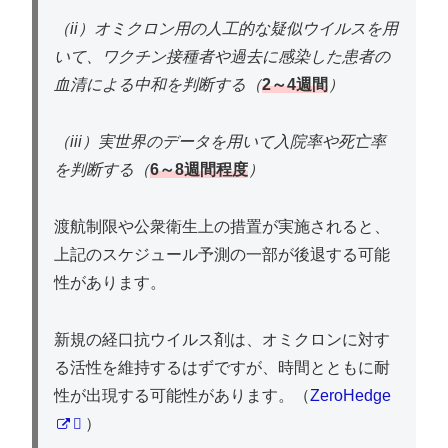
（ii）オミクロン用の人工的な疑似ウイルスを用
いて、ワクチン接種者や過去に感染した患者の
血清による中和を判断する（
2～4週間
）
（iii）実世界のデータを用いて入院率や死亡率
を判断する（
6～8週間程度
）
渡航制限や公衆衛生上の措置が実施されると、
上記のスケジュール予測の一部が後退する可能
性があります。
新規の経口抗ウイルス剤は、オミクロンに対す
る活性を維持するはずですが、時間とともに耐
性が出現する可能性があります。（
ZeroHedge
）