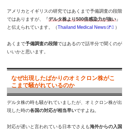
アメリカとイギリスの研究ではあくまで予備調査の段階
ではありますが、『
デルタ株より500倍感染力が強い
』
と伝えられています。（
Thailand Medical News
）
あくまで
予備調査の段階
ではあるので話半分で聞くのが
いいかと思います。
なぜ出現したばかりのオミクロン株がこ
こまで騒がれているのか
デルタ株の時も騒がれていましたが、オミクロン株が出
現した時の
各国の対応が相当早い
ですよね。
対応が遅いと言われている日本でさえも
海外からの入国