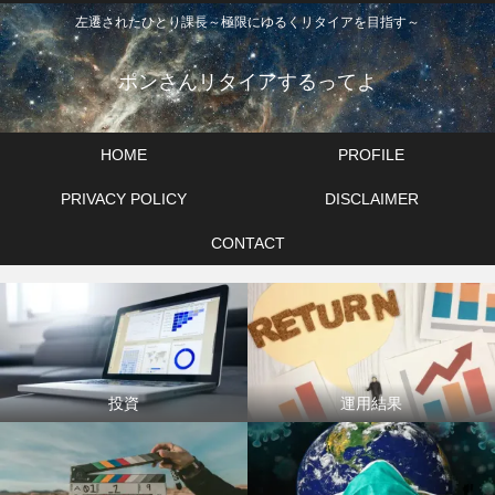
左遷されたひとり課長～極限にゆるくリタイアを目指す～
ポンさんリタイアするってよ
HOME
PROFILE
PRIVACY POLICY
DISCLAIMER
CONTACT
投資
運用結果