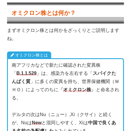
オミクロン株とは何か？
まずオミクロン株とは何かをざっくりとご説明します
ね。
オミクロン株とは
南アフリカなどで新たに確認された変異株
「
B.1.1.529
」は、感染力を左右する「
スパイクた
んぱく質
」に多くの変異を持ち、世界保健機関（Ｗ
ＨＯ）によってのちに『
オミクロン株
』と命名され
る。
デルタの次はNu（ニュー）,Xi（クサイ）と続く
が、Nuは
New
と混同しやすく、Xiは
中国で良くあ
る名前の為配慮した
とみられている。