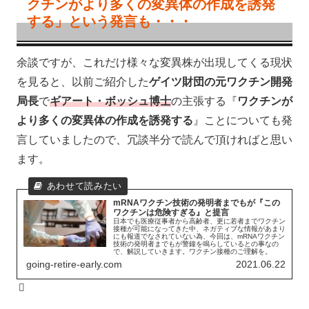
クチンがより多くの変異体の作成を誘発
する」という発言も・・・
余談ですが、これだけ様々な変異株が出現してくる現状
を見ると、以前ご紹介した
ゲイツ財団の元ワクチン開発
局長
で
ギアート・ボッシュ博士
の主張する『
ワクチンが
より多くの変異体の作成を誘発する
』ことについても発
言していましたので、冗談半分で読んで頂ければと思い
ます。
mRNAワクチン技術の発明者までもが『この
ワクチンは危険すぎる』と提言
日本でも医療従事者から高齢者、更に若者までワクチン
接種が可能になってきた中、ネガティブな情報があまり
にも報道でなされていない為、今回は、mRNAワクチン
技術の発明者までもが警鐘を鳴らしているとの事なの
で、解説していきます。ワクチン接種のご理解を。
going-retire-early.com
2021.06.22