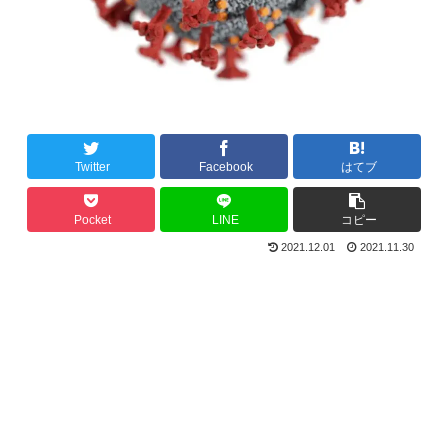
Twitter
Facebook
はてブ
Pocket
LINE
コピー
2021.12.01
2021.11.30