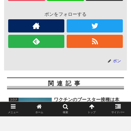
ポンをフォローする
ポン
関連記事
ワクチンのブースター接種は本
コロナ
当に有効なのか？イスラエルか
ら見る日本の未来
メニュー
ホーム
検索
トップ
サイドバー
本来ワクチンは2回接種で完了というはずだったと思いますが、ウ