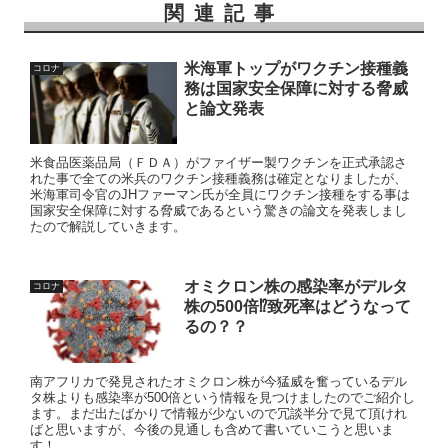
関連記事
米海軍トップがワクチン接種義
コロナ
務は国家安全保障に対する脅威
と論文発表
米食品医薬品局（ＦＤＡ）がファイザー製ワクチンを正式承認さ
れた事で全ての米兵のワクチン接種義務は確定となりましたが、
米海軍司令官のJHファーマン氏が全員にワクチン接種をする事は
国家安全保障に対する脅威であるという驚きの論文を発表しまし
たので解説していきます。
オミクロン株の感染率がデルタ
コロナ
株の500倍⁉致死率はどうなって
るの？？
南アフリカで発見されたオミクロン株が今猛威を奮っているデル
タ株よりも感染率が500倍という情報を見つけましたのでご紹介し
ます。まだ出たばかりで情報が少ないので冗談半分で見て頂けれ
ばと思いますが、今後の見通しも含めて書いていこうと思いま
す！