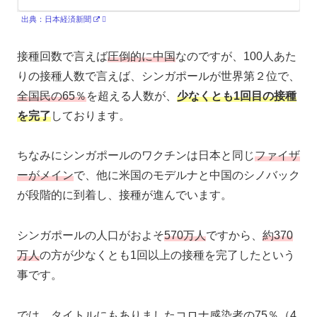
出典：日本経済新聞
接種回数で言えば
圧倒的
に
中国
なのですが、100人あた
りの接種人数で言えば、シンガポールが世界第２位で、
全国民の65％
を超える人数が、
少なくとも1回目の接種
を完了
しております。
ちなみにシンガポールのワクチンは日本と同じ
ファイザ
ーがメイン
で、他に米国のモデルナと中国のシノバック
が段階的に到着し、接種が進んでいます。
シンガポールの人口がおよそ
570万人
ですから、
約370
万人
の方が少なくとも1回以上の接種を完了したという
事です。
では、タイトルにもありましたコロナ感染者の75％（4