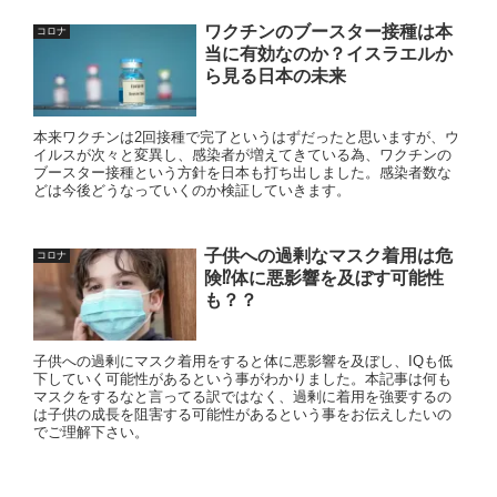
ワクチンのブースター接種は本
コロナ
当に有効なのか？イスラエルか
ら見る日本の未来
本来ワクチンは2回接種で完了というはずだったと思いますが、ウ
イルスが次々と変異し、感染者が増えてきている為、ワクチンの
ブースター接種という方針を日本も打ち出しました。感染者数な
どは今後どうなっていくのか検証していきます。
子供への過剰なマスク着用は危
コロナ
険⁉体に悪影響を及ぼす可能性
も？？
子供への過剰にマスク着用をすると体に悪影響を及ぼし、IQも低
下していく可能性があるという事がわかりました。本記事は何も
マスクをするなと言ってる訳ではなく、過剰に着用を強要するの
は子供の成長を阻害する可能性があるという事をお伝えしたいの
でご理解下さい。