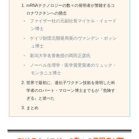
mRNAテクノロジーの数々の発明者が警鐘するコ
ロナワクチンへの懸念
ファイザー社の元副社長マイケル・イェード
ン博士
ゲイツ財団元開発局長のヴァンデン・ボッシ
ュ博士
新潟大学名誉教授の岡田正彦氏
ノーベル生理学・医学賞受賞者のリュック・
モンタニエ博士
世界で最初に、遺伝子ワクチン技術を発明した科
学者のロバート・マローン博士までもが『危険す
ぎる』と述べた
まとめ