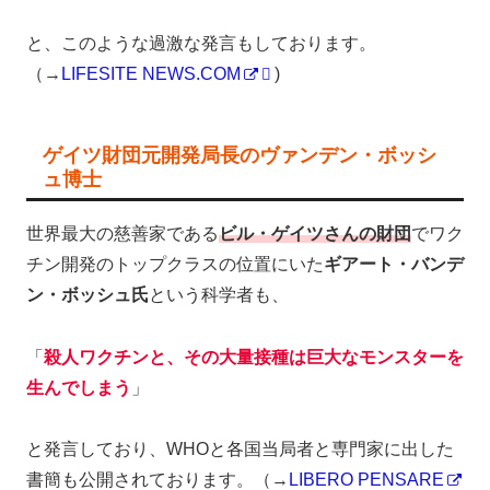
と、このような過激な発言もしております。
（→
LIFESITE NEWS.COM
)
ゲイツ財団元開発局長のヴァンデン・ボッシ
ュ博士
世界最大の慈善家である
ビル・ゲイツさんの財団
でワク
チン開発のトップクラスの位置にいた
ギアート・バンデ
ン・ボッシュ氏
という科学者も、
「
殺人ワクチンと、その大量接種は巨大なモンスターを
生んでしまう
」
と発言しており、WHOと各国当局者と専門家に出した
書簡も公開されております。（→
LIBERO PENSARE