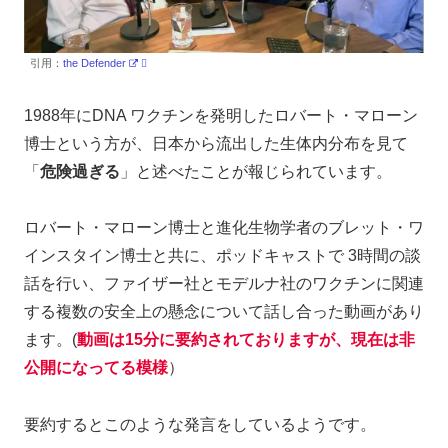
引用：
the Defender
1988年にDNA ワクチンを発明したロバート・マローン
博士という方が、日本から流出した生体内分布を見て
「
危険過ぎる
」と述べたことが報じられています。
ロバート・マローン博士と進化生物学者のブレット・ワ
インスタイン博士と共に、ポッドキャストで 3時間の談
話を行い、ファイザー社とモデルナ社のワクチンに関連
する複数の安全上の懸念について話し合った動画があり
ます。(
動画は15分に要約されておりますが、現在は非
公開になってる模様
）
要約するとこのような発言をしているようです。