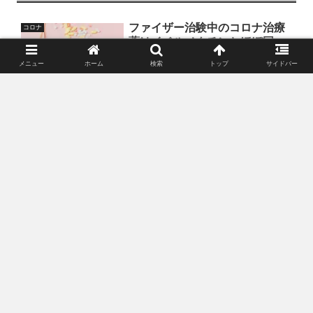
ファイザー治験中のコロナ治療
コロナ
薬はイベルメクチンとほぼ同
じ！？
メニュー
ホーム
検索
トップ
サイドバー
以前にイベルメクチンがコロナ治療薬として本当に効くのかどう
かを記事にしましたが、コロナワクチンを開発したファイザー社
が現在治験中のコロナ薬がそのイベルメクチンと同様の作用機序
を持っている事がわかりました。どういう事か解説していきま
す。
オミクロン株の感染率がデルタ
コロナ
株の500倍⁉致死率はどうなって
るの？？
南アフリカで発見されたオミクロン株が今猛威を奮っているデル
タ株よりも感染率が500倍という情報を見つけましたのでご紹介し
ます。まだ出たばかりで情報が少ないので冗談半分で見て頂けれ
ばと思いますが、今後の見通しも含めて書いていこうと思いま
す！