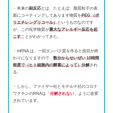
・本来の
副反応
とは、たとえば、脂質粒子の表
面にコーティングしてあります物質を
PEG （ポ
リエチレングリコール）
というものなのです
が、この化学物質が
重大なアレルギー反応を起
こす
ことがわかってきた。
・mRNA は、一回タンパク質を作ると役目が終
わりになりますので、
数分からせいぜい 10時間
程度で（ヒト細胞内の酵素によって）分解
され
る。
・しかし、ファイザー社とモデルナ社のコロナ
ワクチンのRNAは「
分解されない
」ように改変
されています。