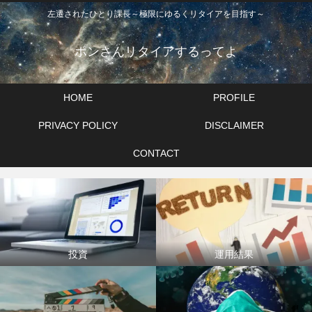
左遷されたひとり課長～極限にゆるくリタイアを目指す～
ポンさんリタイアするってよ
HOME
PROFILE
PRIVACY POLICY
DISCLAIMER
CONTACT
投資
運用結果