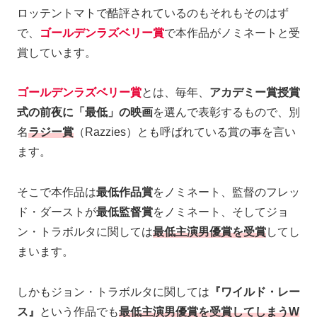
ロッテントマトで酷評されているのもそれもそのはず
で、
ゴールデンラズベリー賞
で本作品がノミネートと受
賞しています。
ゴールデンラズベリー賞
とは、毎年、
アカデミー賞授賞
式の前夜に「最低」の映画
を選んで表彰するもので、別
名
ラジー賞
（Razzies）とも呼ばれている賞の事を言い
ます。
そこで本作品は
最低作品賞
をノミネート、監督のフレッ
ド・ダーストが
最低監督賞
をノミネート、そしてジョ
ン・トラボルタに関しては
最低主演男優賞を受賞
してし
まいます。
しかもジョン・トラボルタに関しては
『ワイルド・レー
ス』
という作品でも
最低主演男優賞を受賞してしまうW