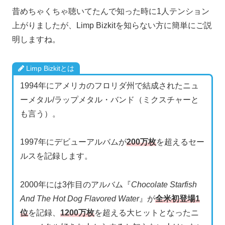
昔めちゃくちゃ聴いてたんで知った時に1人テンション
上がりましたが、Limp Bizkitを知らない方に簡単にご説
明しますね。
Limp Bizkitとは
1994年にアメリカのフロリダ州で結成されたニュ
ーメタル/ラップメタル・バンド（ミクスチャーと
も言う）。
1997年にデビューアルバムが
200万枚
を超えるセー
ルスを記録します。
2000年には3作目のアルバム『
Chocolate Starfish
And The Hot Dog Flavored Water
』が
全米初登場1
位
を記録、
1200万枚
を超える大ヒットとなったニ