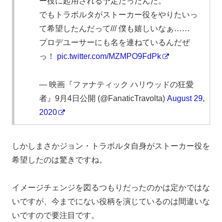
ー役に起用される予定だったんだ。
でもトラボルタがストーカー役をやりたいっ
て希望したんだって/// 僕も嬉しいなぁ……
プロデユーサーにも名を連ねているんだぜ
っ！
pic.twitter.com/MZMPO9FdPk
— 映画『ファナティック ハリウッドの狂愛
者』9月4日公開 (@FanaticTravolta)
August 29,
2020
しかしまさかジョン・トラボルタ自身がストーカー役を
希望したのは驚きですね。
イメージチェンジを図るつもりだったのかは定かではな
いですが、今までにない役柄を演じているのは間違いな
いですので要注目です。