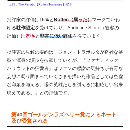
出典：The Fanatic【Rotten Tomatoes】
批評家の評価は
16％
と
Rotten（腐った）
マークでいわ
ゆる
駄作認定
を受けており、Audience Score（観客の
評価）は
29％
と
非常に低い評価
を得ています。
批評家の見解の要約は「ジョン・トラボルタが奇妙な髪
型で渾身の演技を披露しているが、『ファナティック
ハリウッドの狂愛者』はファンの感謝の気持ちが有毒な
妄想に凝り固まっていくさまを描いた作品としては空虚
な印象を与える。場の英雄たちを讃えるに相応しい出来
映えである。」との評価です。
第40回ゴールデンラズベリー賞にノミネート
及び受賞される