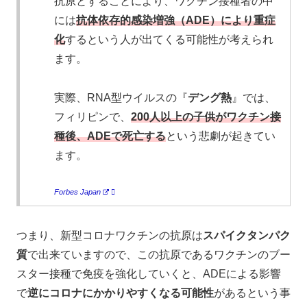
抗原とすることにより、ワクチン接種者の中
には
抗体依存的感染増強（ADE）により重症
化
するという人が出てくる可能性が考えられ
ます。
実際、RNA型ウイルスの『
デング熱
』では、
フィリピンで、
200人以上の子供がワクチン接
種後、ADEで死亡する
という悲劇が起きてい
ます。
Forbes Japan
つまり、新型コロナワクチンの抗原は
スパイクタンパク
質
で出来ていますので、この抗原であるワクチンのブー
スター接種で免疫を強化していくと、ADEによる影響
で
逆にコロナにかかりやすくなる可能性
があるという事