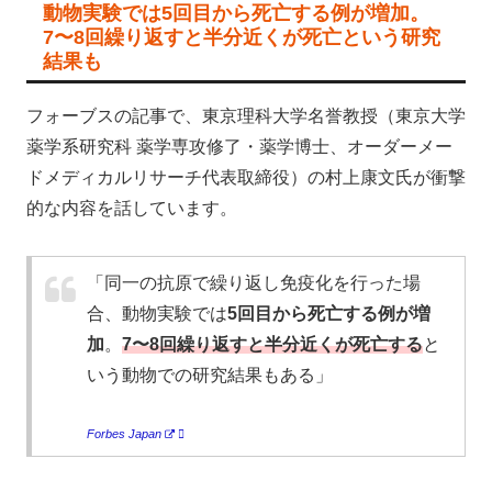
動物実験では5回目から死亡する例が増加。
7〜8回繰り返すと半分近くが死亡という研究
結果も
フォーブスの記事で、東京理科大学名誉教授（東京大学
薬学系研究科 薬学専攻修了・薬学博士、オーダーメー
ドメディカルリサーチ代表取締役）の村上康文氏が衝撃
的な内容を話しています。
「同一の抗原で繰り返し免疫化を行った場
合、動物実験では
5回目から死亡する例が増
加
。
7〜8回繰り返すと半分近くが死亡する
と
いう動物での研究結果もある」
Forbes Japan