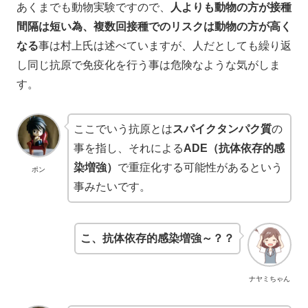
あくまでも動物実験ですので、
人よりも動物の方が接種
間隔は短い為、複数回接種でのリスクは動物の方が高く
なる
事は村上氏は述べていますが、人だとしても繰り返
し同じ抗原で免疫化を行う事は危険なような気がしま
す。
ここでいう抗原とは
スパイクタンパク質
の
事を指し、それによる
ADE（抗体依存的感
染増強）
で重症化する可能性があるという
ポン
事みたいです。
こ、抗体依存的感染増強～？？
ナヤミちゃん