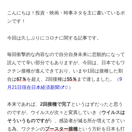
こんにちは！投資・映画・時事ネタを主に書いているポ
ンです！
今回は久しぶりにコロナに関する記事です。
毎回衝撃的な内容なので自分自身未来に悲観的になって
読んでて辛い部分でもありますが、今回は、日本でもワ
クチン接種が進んできており、いまや1回は接種した割
合は
67％
を超え、2回接種は
55％
まで達しました。（
9
月21日現在日本経済新聞
）
本来であれば、
2回接種で完了
というはずだったと思う
のですが、ウイルスが次々と変異していき（
ウイルスは
そういうものですが
）、感染者が減る所か増えてきてい
る為、ワクチンの
ブースター接種
という方針を日本も打