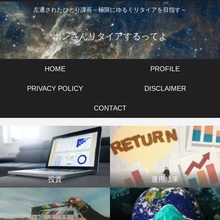
左遷されたひとり課長～極限にゆるくリタイアを目指す～
ポンさんリタイアするってよ
HOME
PROFILE
PRIVACY POLICY
DISCLAIMER
CONTACT
投資
運用結果