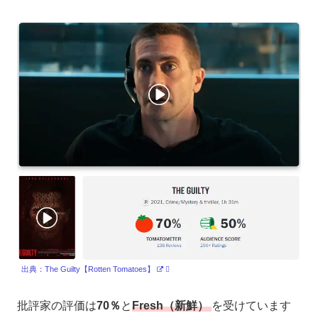
出典：The Guilty【Rotten Tomatoes】
批評家の評価は
70％
と
Fresh（新鮮）
を受けています