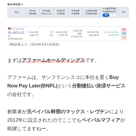
SBI証券より（2024年4月1日現在）
まずは
アファームホールディングス
です。
アファームは、サンフランシスコに本社を置く
Buy
Now Pay Later(BNPL)
という
分割後払い決済サービス
の会社です。
創業者が
元ペイパル幹部のマックス・レヴチン
により
2012年に設立されたのでここでも
ペイパルマフィア
が
暗躍してますねー。