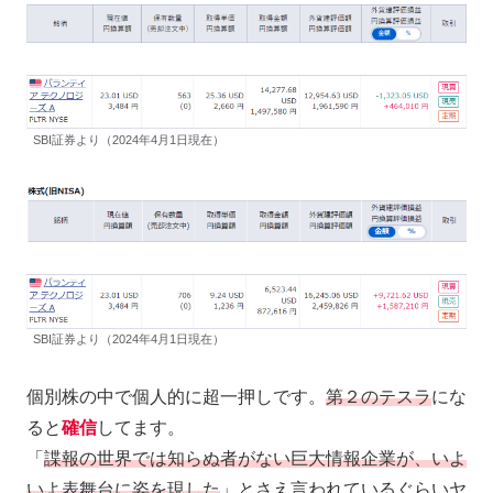
SBI証券より（2024年4月1日現在）
SBI証券より（2024年4月1日現在）
個別株の中で個人的に超一押しです。
第２のテスラ
にな
ると
確信
してます。
「
諜報の世界では知らぬ者がない巨大情報企業が、いよ
いよ表舞台に姿を現した
」とさえ言われているぐらいヤ