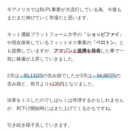
今アメリカではBLPL事業が大流行している為、今後も
まだまだ伸びていく市場だと思います。
ネット通販プラットフォーム大手の『
ショッピファイ
』
や現在保有しているフィットネス事業の『
ペロトン
』と
も提携していますが、
アマゾンと提携を発表
した事で一
気に株価が上昇していきました。
2月は
－95,132円
の含み損でしたが3月は
－94,997円
の
含み損と、前月より
+135円
となりました。
決算をミスしたのでしばらくは停滞するかもしれません
が、利下げ開始時にはまた上げてくるかもですね。
引き続き様子見していきます。