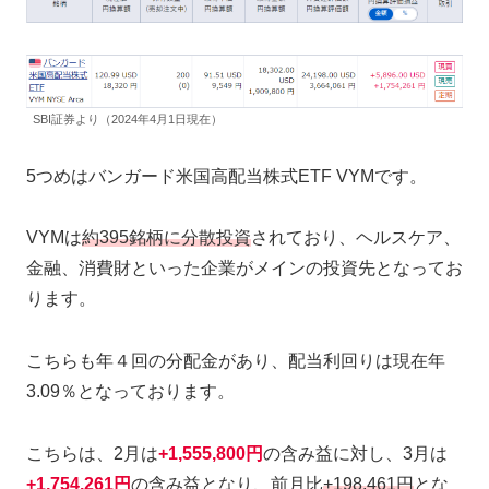
SBI証券より（2024年4月1日現在）
5つめはバンガード米国高配当株式ETF VYMです。
VYMは
約395銘柄に分散投資
されており、ヘルスケア、
金融、消費財といった企業がメインの投資先となってお
ります。
こちらも年４回の分配金があり、配当利回りは現在年
3.09％となっております。
こちらは、2月は
+
1,555,800円
の含み益に対し、3月は
+
1,754,261円
の含み益となり、前月比
+198,461円
とな