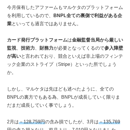
今月保有したアファームもマルケタのプラットフォーム
を利用しているので、
BNPL全ての裏側で利益がある企
業
といっても過言ではありません。
カード発行プラットフォーム
は
金融監督当局から厳しい
監視
、
技術力
、
財務力
が必要となってくるので
参入障壁
が高い
と言われており、競合といえば非上場のフィンテ
ック企業のストライプ（Stripe）といった所でしょう
か。
しかし、マルケタは先ほども述べたように、全ての
BNPLの裏方でもある為、BNPLが成長していく限りま
だまだ成長していく事でしょう。
2月は
－128,759円
の含み損でしたが、3月は
－135,769
円
の含み損となり、前月より
－7,010円
となりました。