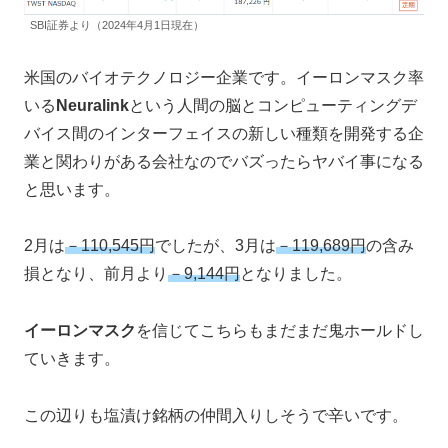
SBI証券より（2024年4月1日現在）
米国のバイオテクノロジー企業です。イーロンマスク率
いる
Neuralink
という人間の脳とコンピューティングデ
バイス間のインターフェイスの新しい種類を開発する企
業と関わりがある会社なのでバズったらヤバイ事になる
と思います。
2月は
－110,545円
でしたが、3月は
－119,689円
の含み
損となり、前月より
－9,144円
となりました。
イーロンマスク
を信じてこちらもまだまだ鬼ホールドし
ていきます。
この辺りも塩漬け銘柄の仲間入りしそうで辛いです。