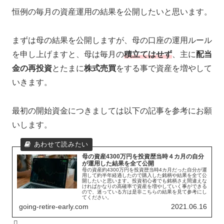
恒例の毎月の資産運用の結果を公開したいと思います。
まずは母の結果を公開しますが、母の口座の運用ルール
を申し上げますと、母は毎月の
積立てはせず
、主に
配当
金の再投資
とたまに
株式売買
をする事で資産を増やして
いきます。
最初の開始資金につきましては以下の記事を参考にお願
いします。
母の資産4300万円を投資歴当時４カ月の自分
が運用した結果を全て公開
母の資産約4300万円を投資歴当時4カ月だった自分が運
用して約半年経過したので購入した銘柄や結果を全て公
開したいと思います。投資初心者でも銘柄さえ間違えな
ければかなりの高確率で資産を増やしていく事ができる
ので、迷っている方は是非こちらの結果を見て参考にし
てください。
going-retire-early.com
2021.06.16