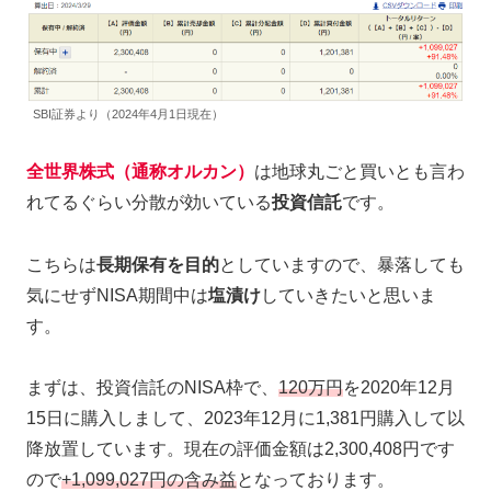
SBI証券より（2024年4月1日現在）
全世界株式（通称オルカン）
は地球丸ごと買いとも言わ
れてるぐらい分散が効いている
投資信託
です。
こちらは
長期保有を目的
としていますので、暴落しても
気にせずNISA期間中は
塩漬け
していきたいと思いま
す。
まずは、投資信託のNISA枠で、
120万円
を2020年12月
15日に購入しまして、2023年12月に1,381円購入して以
降放置しています。現在の評価金額は2,300,408円です
ので
+1,099,027円の含み益
となっております。