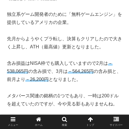
独立系ゲーム開発者のために「無料ゲームエンジン」を
提供しているアメリカの企業。
先月からようやくプラ転し、決算もクリアしたので大き
く上昇し、ATH（最高値）更新となりました。
含み損益はNISA枠でも購入していますので2月は
－
538,065円
の含み損で、3月は
－564,265円
の含み損と、
前月より
－26,200円
となりました。
メタバース関連の銘柄の1つでもあり、一時は200ドル
を超えていたのですが、今や見る影もありませんね。
ホールドはしますが、買い増しは後回しにしていきま
メニュー
ホーム
検索
トップ
サイドバー
す。