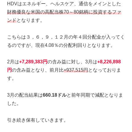
HDVはエネルギー、ヘルスケア、通信をメインとした
財務優良な米国の高配当株70～80銘柄に投資するファ
ンド
となります。
こちらは３，６，９，１２月の年４回分配金が入ってく
るのですが、現在4.08％の分配利回りとなります。
2月は
+7,289,383円
の含み益に対し、3月は
+8,226,898
円
の含み益となり、前月比
+937,515円
となっておりま
す。
3月の配当結果は
660.18ドル
と前年同期で減配となりま
した。
引き続き保有していきます。