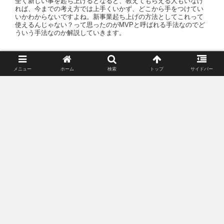
全く新しい事を起ち上げるとなると、教えてもらえる人もいなけ
れば、今までの考え方では上手くいかず、どこから手をつけてい
いかわからないですよね。新事業起ち上げの方法としてこれって
使えるんじゃない？って思ったのがMVPと呼ばれる手法なのでど
ういう手法なのか解説していきます。
映画『ファナティック ハリウッ
映画
メニュー
ホーム
検索
トップ
サイドバー
ドの狂愛者』解説 トラボルタが
激ヤバストーカーを怪演
映画『ファナティック ハリウッドの狂愛者』をご紹介させて頂き
ます。この作品はリンプビズキットのフレッド・ダーストが監督
した作品で、大物俳優ジョン・トラボルタが映画オタクに扮しス
トーカーになっていくという超B級映画満載な作品なので是非参考
にして頂ければ幸いです！
【資産運用】2022年5月ポンの
投資
資産結果を公開！【前月比マイ
ナス】
母の5月の資産結果を公開しましたが、次は自分の結果を公開しま