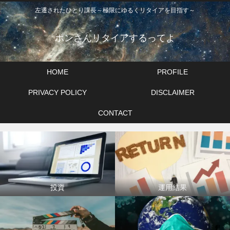
左遷されたひとり課長～極限にゆるくリタイアを目指す～
ポンさんリタイアするってよ
HOME
PROFILE
PRIVACY POLICY
DISCLAIMER
CONTACT
投資
運用結果