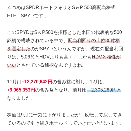
４つめはSPDRポートフォリオS＆P 500高配当株式
ETF SPYDです 。
このSPYDはS＆P500を指標とした米国の代表的な500
銘柄で構成されている中で、
配当利回りの上位80銘柄
を選定した
のがSPYDというんですが、現在の配当利回
りは、5.06％とHDVよりも高く、しかも
HDVと相性が
いい
とされている銘柄なんですよね。
11月は
+12,270,642円
の含み益に対し、12月は
+9,965,353円
の含み益となり、前月比
－2,305,289円と
なりました。
株価は9月に一気に下がりましたが、反転して戻してき
ているので引き続きホールドしていきたいと思います。