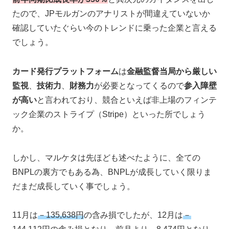
たので、JPモルガンのアナリストが間違えていないか
確認していたぐらい今のトレンドに乗った企業と言える
でしょう。
カード発行プラットフォーム
は
金融監督当局から厳しい
監視
、
技術力
、
財務力
が必要となってくるので
参入障壁
が高い
と言われており、競合といえば非上場のフィンテ
ック企業のストライプ（Stripe）といった所でしょう
か。
しかし、マルケタは先ほども述べたように、全ての
BNPLの裏方でもある為、BNPLが成長していく限りま
だまだ成長していく事でしょう。
11月は
－135,638円
の含み損でしたが、12月は
－