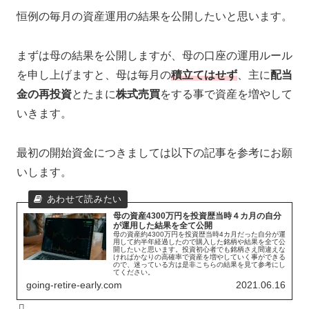
恒例の毎月の資産運用の結果を公開したいと思います。
まずは母の結果を公開しますが、母の口座の運用ルール
を申し上げますと、母は毎月の
積立てはせず
、主に
配当
金の再投資
とたまに
株式売買
をする事で資産を増やして
いきます。
最初の開始資金につきましては以下の記事を参考にお願
いします。
母の資産4300万円を投資歴当時４カ月の自分
が運用した結果を全て公開
母の資産約4300万円を投資歴当時4カ月だった自分が運
用して約半年経過したので購入した銘柄や結果を全て公
開したいと思います。投資初心者でも銘柄さえ間違えな
ければかなりの高確率で資産を増やしていく事ができる
ので、迷っている方は是非こちらの結果を見て参考にし
てください。
going-retire-early.com
2021.06.16