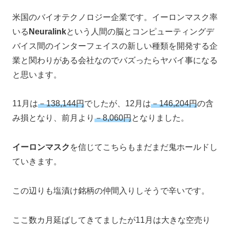
米国のバイオテクノロジー企業です。イーロンマスク率
いる
Neuralink
という人間の脳とコンピューティングデ
バイス間のインターフェイスの新しい種類を開発する企
業と関わりがある会社なのでバズったらヤバイ事になる
と思います。
11月は
－138,144円
でしたが、12月は
－146,204円
の含
み損となり、前月より
－8,060円
となりました。
イーロンマスク
を信じてこちらもまだまだ鬼ホールドし
ていきます。
この辺りも塩漬け銘柄の仲間入りしそうで辛いです。
ここ数カ月延ばしてきてましたが11月は大きな空売り