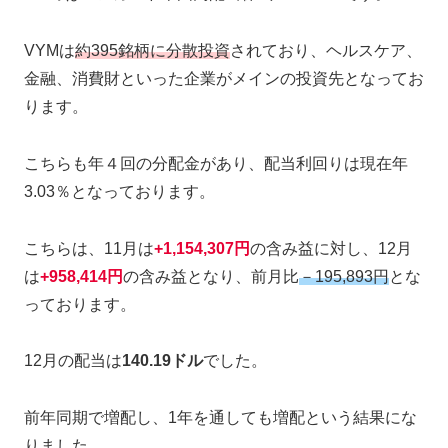
VYMは
約395銘柄に分散投資
されており、ヘルスケア、
金融、消費財といった企業がメインの投資先となってお
ります。
こちらも年４回の分配金があり、配当利回りは現在年
3.03％となっております。
こちらは、11月は
+
1,154,307円
の含み益に対し、12月
は
+
958,414円
の含み益となり、前月比
－195,893円
とな
っております。
12月の配当は
140.19ドル
でした。
前年同期で増配し、1年を通しても増配という結果にな
りました。