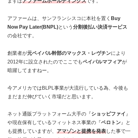
まずは
アファームホールディングス
です。
アファームは、サンフランシスコに本社を置く
Buy
Now Pay Later(BNPL)
という
分割後払い決済サービス
の会社です。
創業者が
元ペイパル幹部のマックス・レヴチン
により
2012年に設立されたのでここでも
ペイパルマフィア
が
暗躍してますねー。
今アメリカではBLPL事業が大流行している為、今後も
まだまだ伸びていく市場だと思います。
ネット通販プラットフォーム大手の『
ショッピファイ
』
や現在保有しているフィットネス事業の『
ペロトン
』と
も提携していますが、
アマゾンと提携を発表
した事で一