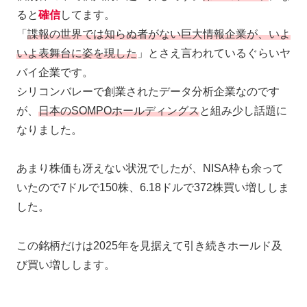
ると
確信
してます。
「
諜報の世界では知らぬ者がない巨大情報企業が、いよ
いよ表舞台に姿を現した
」とさえ言われているぐらいヤ
バイ企業です。
シリコンバレーで創業されたデータ分析企業なのです
が、
日本のSOMPOホールディングス
と組み少し話題に
なりました。
あまり株価も冴えない状況でしたが、NISA枠も余って
いたので7ドルで150株、6.18ドルで372株買い増ししま
した。
この銘柄だけは2025年を見据えて引き続きホールド及
び買い増しします。