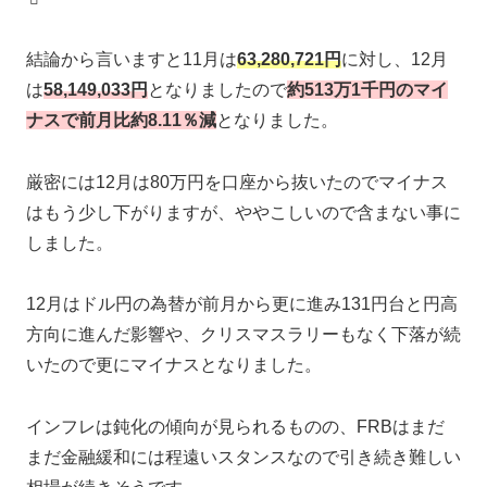
結論から言いますと11月は
63,280,721
円
に対し、12月
は
58,149,033円
となりましたので
約513万1千円のマイ
ナスで前月比約
8.11％減
となりました。
厳密には12月は80万円を口座から抜いたのでマイナス
はもう少し下がりますが、ややこしいので含まない事に
しました。
12月はドル円の為替が前月から更に進み131円台と円高
方向に進んだ影響や、クリスマスラリーもなく下落が続
いたので更にマイナスとなりました。
インフレは鈍化の傾向が見られるものの、FRBはまだ
まだ金融緩和には程遠いスタンスなので引き続き難しい