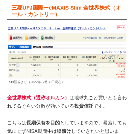
三菱UFJ国際ーeMAXIS Slim 全世界株式（オ
ール・カントリー）
SBI証券より（2022年12月30日現在）
全世界株式（通称オルカン）
は地球丸ごと買いとも言わ
れてるぐらい分散が効いている
投資信託
です。
こちらは
長期保有を目的
としていますので、暴落しても
気にせずNISA期間中は
塩漬け
していきたいと思いま