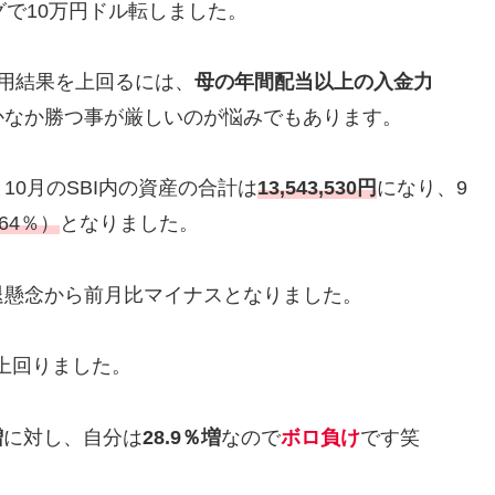
グで10万円ドル転しました。
用結果を上回るには、
母の年間配当以上の入金力
かなか勝つ事が厳しいのが悩みでもあります。
0月のSBI内の資産の合計は
13,543,530円
になり、9
.64％）
となりました。
退懸念から前月比マイナスとなりました。
上回りました。
増
に対し、自分は
28.9％増
なので
ボロ負け
です笑