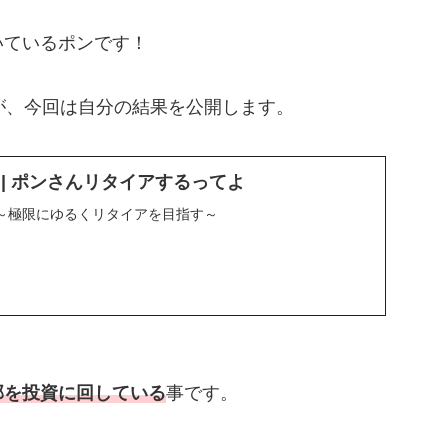
いているポンです！
が、今回は自分の結果を公開します。
UND | ポンさんリタイアするってよ
～極限にゆるくリタイアを目指す～
部を投資に回している
事です。