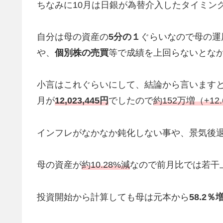
ちなみに10月は日銀が為替介入したタイミン
自分は母の資産の
5分の１
ぐらいなので母の運
や、
個別株の売買
等で成績を上回らないとな
小言はこれぐらいにして、結論から言いますと1
月が
12,023,445円
でしたので
約152万増（+12
インフレがなかなか鈍化しない事や、景気後
母の資産が
約10.28%減
なので前月比では若干
投資開始から計算しても母は元本から
58.2％