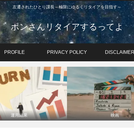
左遷されたひとり課長～極限にゆるくリタイアを目指す～
ポンさんリタイアするってよ
PROFILE
PRIVACY POLICY
DISCLAIME
運用結果
映画