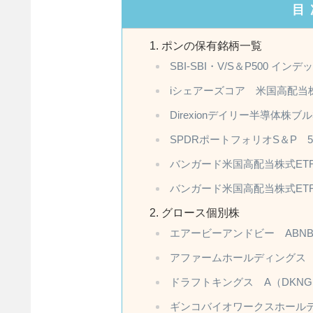
目
ポンの保有銘柄一覧
SBI-SBI・V/S＆P500 イ
iシェアーズコア 米国高配当株
Direxionデイリー半導体株ブル
SPDRポートフォリオS＆P 5
バンガード米国高配当株式ETF
バンガード米国高配当株式ETF
グロース個別株
エアービーアンドビー ABN
アファームホールディングス 
ドラフトキングス A（DKNG
ギンコバイオワークスホールデ