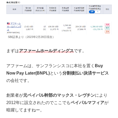
SBI証券より（2023年2月28日現在）
まずは
アファームホールディングス
です。
アファームは、サンフランシスコに本社を置く
Buy
Now Pay Later(BNPL)
という
分割後払い決済サービス
の会社です。
創業者が
元ペイパル幹部のマックス・レヴチン
により
2012年に設立されたのでここでも
ペイパルマフィア
が
暗躍してますねー。