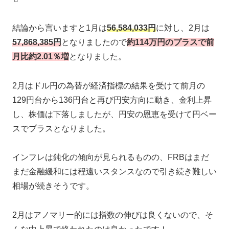
結論から言いますと1月は
56,584,033
円
に対し、2月は
57,868,385円
となりましたので
約114万円のプラスで前
月比約
2.01％増
となりました。
2月はドル円の為替が経済指標の結果を受けて前月の
129円台から136円台と再び円安方向に動き、金利上昇
し、株価は下落しましたが、円安の恩恵を受けて円ベー
スでプラスとなりました。
インフレは鈍化の傾向が見られるものの、FRBはまだ
まだ金融緩和には程遠いスタンスなので引き続き難しい
相場が続きそうです。
2月はアノマリー的には指数の伸びは良くないので、そ