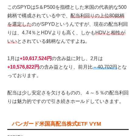
このSPYDはS＆P500を指標とした米国の代表的な500
銘柄で構成されている中で、
配当利回りの上位80銘柄
を選定した
のがSPYDというんですが、現在の配当利回
りは、4.74％とHDVよりも高く、しかも
HDVと相性が
いい
とされている銘柄なんですよね。
1月は
+10,617,524円
の含み益に対し、2月は
+10,576,822円
の含み益となり、前月比
－40,702円
とな
っております。
配当は少し安定さを欠けるものの、４～５％の配当利回
りは魅力的ですので引き続きホールドしていきます。
バンガード米国高配当株式ETF VYM