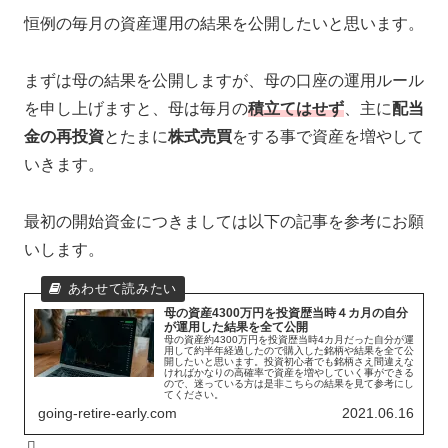
恒例の毎月の資産運用の結果を公開したいと思います。
まずは母の結果を公開しますが、母の口座の運用ルール
を申し上げますと、母は毎月の
積立てはせず
、主に
配当
金の再投資
とたまに
株式売買
をする事で資産を増やして
いきます。
最初の開始資金につきましては以下の記事を参考にお願
いします。
母の資産4300万円を投資歴当時４カ月の自分
が運用した結果を全て公開
母の資産約4300万円を投資歴当時4カ月だった自分が運
用して約半年経過したので購入した銘柄や結果を全て公
開したいと思います。投資初心者でも銘柄さえ間違えな
ければかなりの高確率で資産を増やしていく事ができる
ので、迷っている方は是非こちらの結果を見て参考にし
てください。
going-retire-early.com
2021.06.16