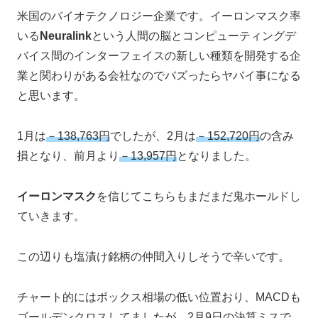
米国のバイオテクノロジー企業です。イーロンマスク率
いる
Neuralink
という人間の脳とコンピューティングデ
バイス間のインターフェイスの新しい種類を開発する企
業と関わりがある会社なのでバズったらヤバイ事になる
と思います。
1月は
－138,763円
でしたが、2月は
－152,720円
の含み
損となり、前月より
－13,957円
となりました。
イーロンマスク
を信じてこちらもまだまだ鬼ホールドし
ていきます。
この辺りも塩漬け銘柄の仲間入りしそうで辛いです。
チャート的にはボックス相場の低い位置おり、MACDも
ゴールデンクロスしてましたが、2月9日の決算ミスで