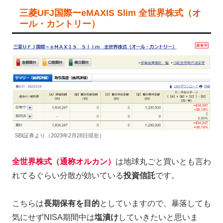
三菱UFJ国際ーeMAXIS Slim 全世界株式（オ
ール・カントリー）
SBI証券より（2023年2月28日現在）
全世界株式（通称オルカン）
は地球丸ごと買いとも言わ
れてるぐらい分散が効いている
投資信託
です。
こちらは
長期保有を目的
としていますので、暴落しても
気にせずNISA期間中は
塩漬け
していきたいと思いま