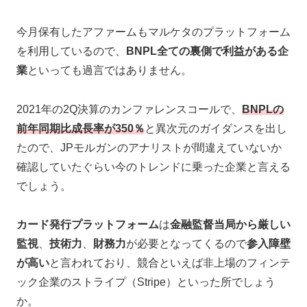
今月保有したアファームもマルケタのプラットフォーム
を利用しているので、
BNPL全ての裏側で利益がある企
業
といっても過言ではありません。
2021年の2Q決算のカンファレンスコールで、
BNPLの
前年同期比成長率が350％
と異次元のガイダンスを出し
たので、JPモルガンのアナリストが間違えていないか
確認していたぐらい今のトレンドに乗った企業と言える
でしょう。
カード発行プラットフォーム
は
金融監督当局から厳しい
監視
、
技術力
、
財務力
が必要となってくるので
参入障壁
が高い
と言われており、競合といえば非上場のフィンテ
ック企業のストライプ（Stripe）といった所でしょう
か。