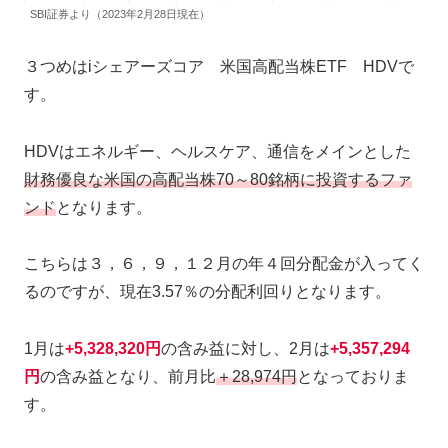
SBI証券より（2023年2月28日現在）
３つめはiシェアーズコア 米国高配当株ETF HDVで
す。
HDVはエネルギー、ヘルスケア、通信をメインとした
財務優良な米国の高配当株70～80銘柄に投資するファ
ンド
となります。
こちらは３，６，９，１２月の年４回分配金が入ってく
るのですが、現在3.57％の分配利回りとなります。
1月は
+5,328,320円
の含み益に対し、2月は
+5,357,294
円
の含み益となり、前月比
＋28,974円
となっておりま
す。