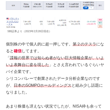
SBI証券より（2023年2月28日現在）
個別株の中で個人的に超一押しです。
第２のテスラ
にな
ると
確信
してます。
「
諜報の世界では知らぬ者がない巨大情報企業が、いよ
いよ表舞台に姿を現した
」とさえ言われているぐらいヤ
バイ企業です。
シリコンバレーで創業されたデータ分析企業なのです
が、
日本のSOMPOホールディングス
と組み少し話題に
なりました。
あまり株価も冴えない状況でしたが、NISA枠も余って