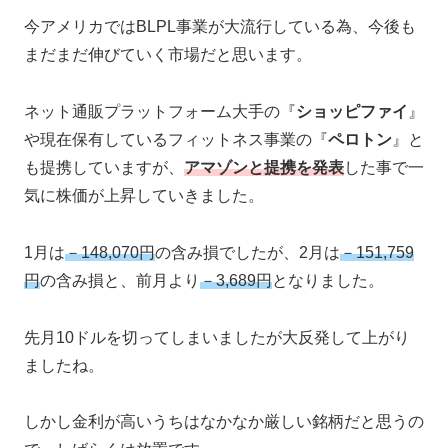
今アメリカではBLPL事業が大流行している為、今後も
まだまだ伸びていく市場だと思います。
ネット通販プラットフォーム大手の『
ショッピファイ
』
や現在保有しているフィットネス事業の『
ペロトン
』と
も提携していますが、
アマゾンと提携を発表
した事で一
気に株価が上昇していきました。
1月は
－148,070円
の含み損でしたが、2月は
－151,759
円
の含み損と、前月より
－3,689円
となりました。
先月10ドルを切ってしまいましたが大反発して上がり
ましたね。
しかし金利が高いうちはなかなか厳しい銘柄だと思うの