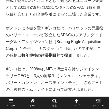
合成生物学のパイオニアとして知られるユニコーン企業
として2021年の9月に総額175億ドルのSPAC（特別買
収目的会社）との合併取引によって上場した企業です。
ボストンに本拠を置くギンコ社は、ハリウッドの元重役
のハリー・スローンが設立したSPACのソアリング・イ
ーグル・アクイジション社（Soaring Eagle Acquisition
Corp.）と合併し、ナスダックに上場したのですが、こ
の銘柄は
数年規模の超長期目的で投資
しました。
ギンコ社は、2008年にMITの博士号を持つジェイソン・
ケリーCEOと、3人の同級生（レシュマ・シェッティ、
バリー・カントン、オースティン・チェ）、さらにMIT
の元教授のトム・ナイトによって設立されました。
ギンコ社は
バイオ技術を提供するスター
トアップで、ソ
メニュー
ホーム
検索
トップ
サイドバー