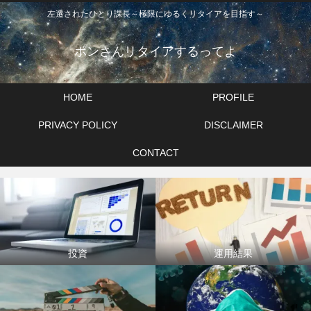
左遷されたひとり課長～極限にゆるくリタイアを目指す～
ポンさんリタイアするってよ
HOME
PROFILE
PRIVACY POLICY
DISCLAIMER
CONTACT
投資
運用結果