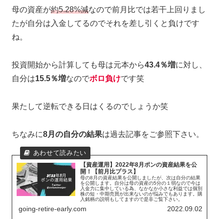
母の資産が
約5.28%減
なので前月比では若干上回りまし
たが自分は入金してるのでそれを差し引くと負けです
ね。
投資開始から計算しても母は元本から
43.4％増
に対し、
自分は
15.5％増
なので
ボロ負け
です笑
果たして逆転できる日はくるのでしょうか笑
ちなみに
8月の自分の結果
は過去記事をご参照下さい。
【資産運用】2022年8月ポンの資産結果を公
開！【前月比プラス】
母の8月の資産結果を公開しましたが、次は自分の結果
を公開します。自分は母の資産の5分の１弱なので今は
入金力に集中している為、なかなか小さな利益では個別
株の短・中期売買が出来ないのが悩みでもあります。購
入銘柄の説明もしてますので是非ご覧下さい。
going-retire-early.com
2022.09.02