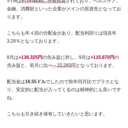
VYMは
約395銘柄に分散投資
されており、ヘルスケア、
金融、消費財といった企業がメインの投資先となってお
ります。
こちらも年４回の分配金があり、配当利回りは現在年
3.29％となっております。
8月は
+138,325円
の含み益に対し、9月は
+115,670円
の
含み益と、前月に比べ
－22,283円
となっております。
配当金は
16.55ドル
でしたので前年同月比でプラスとな
り、安定的に配当が入ってくるのは精神的にも良いです
ね。
こちらも引き続き保有していきたいと思います。