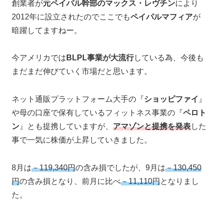
創業者が
元ペイパル幹部のマックス・レヴチン
により
2012年に設立されたのでここでも
ペイパルマフィア
が
暗躍してますねー。
今アメリカでは
BLPL事業が大流行
している為、今後も
まだまだ伸びていく市場だと思います。
ネット通販プラットフォーム大手の『
ショッピファイ
』
や母の口座で保有しているフィットネス事業の『
ペロト
ン
』とも提携していますが、
アマゾンと提携を発表
した
事で一気に株価が上昇していきました。
8月は
－119,340円
の含み損でしたが、9月は
－130,450
円
の含み損となり、前月に比べ
－11,110円
となりまし
た。