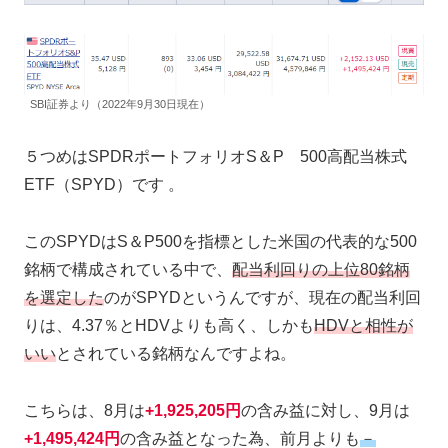
SBI証券より（2022年9月30日現在）
５つめはSPDRポートフォリオS＆P 500高配当株式
ETF（SPYD）です 。
このSPYDはS＆P500を指標とした米国の代表的な500
銘柄で構成されている中で、
配当利回りの上位80銘柄
を選定した
のがSPYDというんですが、現在の配当利回
りは、4.37％とHDVよりも高く、しかも
HDVと相性が
いい
とされている銘柄なんですよね。
こちらは、8月は
+1,925,205円
の含み益に対し、9月は
+1,495,424円
の含み益となった為、前月よりも
－