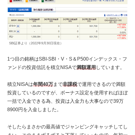
SBI証券より（2022年9月30日現在）
1つ目の銘柄はSBI-SBI・V・S＆P500インデックス・フ
ァンドの投資信託を積立NISAで
満額運用
しています。
積立NISAは
年間40万
まで
非課税
で運用できるので満額
投資しているのですが、ボーナス設定を使用すればほぼ
一括で入金できる為、投資は入金力も大事なので39万
8900円を入金しました。
そしたらまさかの最高値でジャンピングキャッチしてし