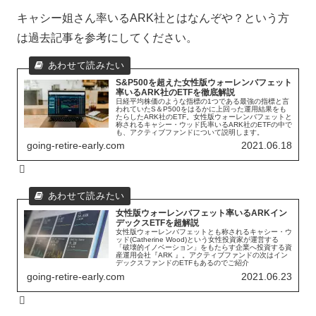
キャシー姐さん率いるARK社とはなんぞや？という方
は過去記事を参考にしてください。
S&P500を超えた女性版ウォーレンバフェット
率いるARK社のETFを徹底解説
日経平均株価のような指標の1つである最強の指標と言
われていたS＆P500をはるかに上回った運用結果をも
たらしたARK社のETF。女性版ウォーレンバフェットと
称されるキャシー・ウッド氏率いるARK社のETFの中で
も、アクティブファンドについて説明します。
going-retire-early.com
2021.06.18
女性版ウォーレンバフェット率いるARKイン
デックスETFを超解説
女性版ウォーレンバフェットとも称されるキャシー・ウ
ッド(Catherine Wood)という女性投資家が運営する
「破壊的イノベーション」をもたらす企業へ投資する資
産運用会社『ARK 』。アクティブファンドの次はイン
デックスファンドのETFもあるのでご紹介
going-retire-early.com
2021.06.23