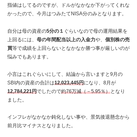
指値はしてるのですが、ドルがなかなか下がってくれな
かったので、今月はつみたてNISA分のみとなります。
自分は母の資産の
5分の１
ぐらいなので母の運用結果を
上回るには、
母の年間配当以上の入金力
や、
個別株の売
買
等で成績を上回らないとなかなか勝つ事が厳しいのが
悩みでもあります。
小言はこれぐらいにして、結論から言いますと9月の
SBI内の資産の合計は
12,023,445円
になり、8月が
12,784,221円
でしたので
約76万減（－5.95％）
となり
ました。
インフレがなかなか鈍化しない事や、景気後退懸念から
前月比マイナスとなりました。