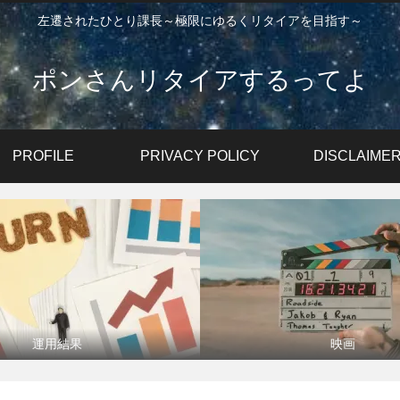
左遷されたひとり課長～極限にゆるくリタイアを目指す～
ポンさんリタイアするってよ
PROFILE
PRIVACY POLICY
DISCLAIME
運用結果
映画