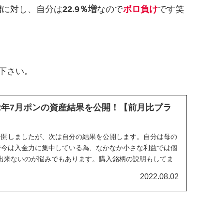
増
に対し、自分は
22.9％増
なので
ボロ負け
です笑
下さい。
22年7月ポンの資産結果を公開！【前月比プラ
公開しましたが、次は自分の結果を公開します。自分は母の
で今は入金力に集中している為、なかなか小さな利益では個
出来ないのが悩みでもあります。購入銘柄の説明もしてま
。
2022.08.02