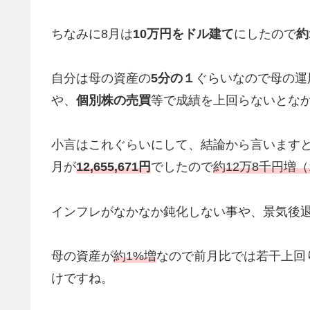
ちなみに8月は
10万円をドル建て
にしたので
約
自分は母の資産の
5分の１
ぐらいなので母の運
や、
個別株の売買
等で成績を上回らないとな
小言はこれぐらいにして、結論から言いますと
月が
12,655,671円
でしたので
約12万8千円増（
インフレがなかなか鈍化しない事や、景気後
母の資産が
約1%増
なので前月比では若干上回
けですね。