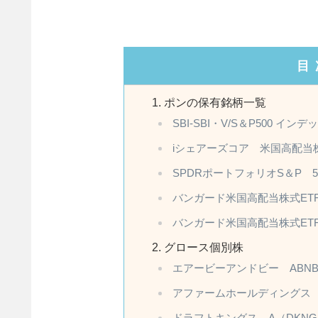
目
ポンの保有銘柄一覧
SBI-SBI・V/S＆P500 イ
iシェアーズコア 米国高配当株
SPDRポートフォリオS＆P 5
バンガード米国高配当株式ETF
バンガード米国高配当株式ETF
グロース個別株
エアービーアンドビー ABN
アファームホールディングス 
ドラフトキングス A（DKNG