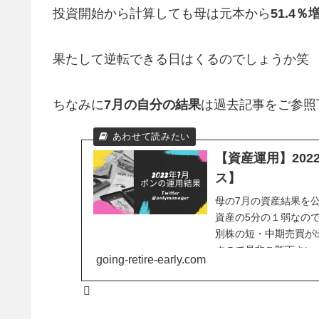
投資開始から計算しても母は元本から
51.4％
果たして逆転できる日はくるのでしょうか笑
ちなみに
7月の自分の結果
は過去記事をご参照
【資産運用】20
ス】
母の7月の資産結果を
資産の5分の１弱なの
別株の短・中期売買が
すので是非ご覧下さい
going-retire-early.com