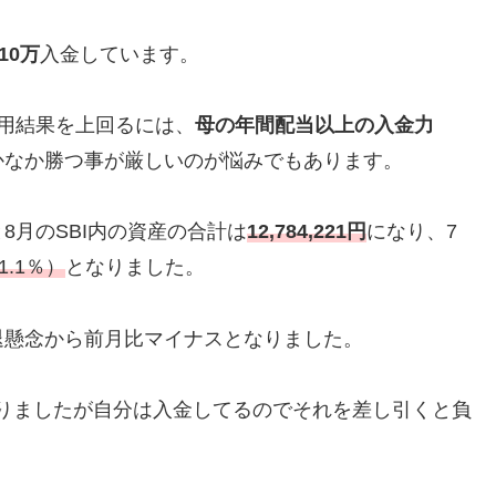
10万
入金しています。
用結果を上回るには、
母の年間配当以上の入金力
かなか勝つ事が厳しいのが悩みでもあります。
8月のSBI内の資産の合計は
12,784,221円
になり、7
1.1％）
となりました。
退懸念から前月比マイナスとなりました。
りましたが自分は入金してるのでそれを差し引くと負