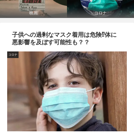
映画
コロナ
子供への過剰なマスク着用は危険⁉体に
悪影響を及ぼす可能性も？？
コロナ