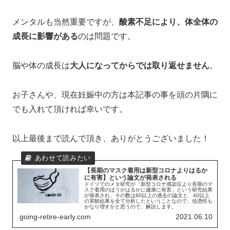
メンタルも当然重要ですが、
酸素不足により、体全体の
成長に影響がある
のは問題です。
脳や体の成長は
大人になってからでは取り返せません
。
お子さんや、現在妊娠中の方は本記事の事を頭の片隅に
でも入れて頂ければ幸いです。
以上最後まで読んで頂き、ありがとうございました！
【長期のマスク着用は新型コロナよりはるか
に有害】という論文が発表される
ドイツでのメタ研究が「新型コロナ感染症より長期のマ
スク着用のほうがはるかに健康に有害」という研究結果
が発表され、その数は60以上の過去の論文と、40以上
の実験結果を全て分析したということなので、信憑性も
かなり増すかと思うので、解説します。
going-retire-early.com
2021.06.10