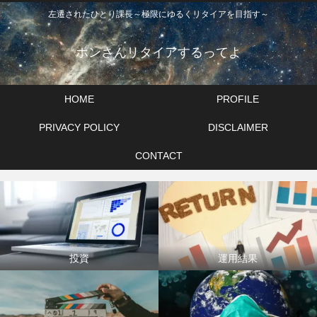
左遷されたひとり課長～極限にゆるくリタイアを目指す～
ポンさんリタイアするってよ
HOME
PROFILE
PRIVACY POLICY
DISCLAIMER
CONTACT
投資
運用結果