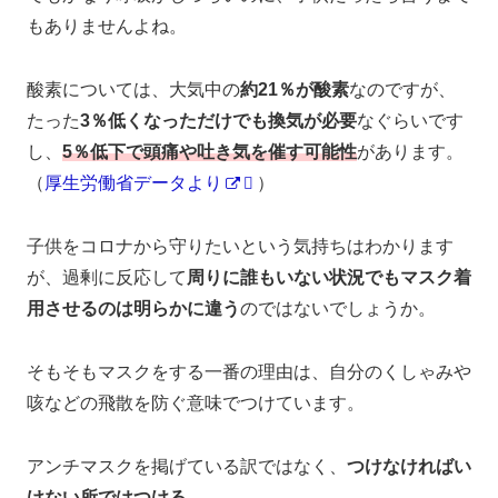
もありませんよね。
酸素については、大気中の
約21％が酸素
なのですが、
たった
3％低くなっただけでも換気が必要
なぐらいです
し、
5％低下で頭痛や吐き気を催す可能性
があります。
（
厚生労働省データより
）
子供をコロナから守りたいという気持ちはわかります
が、過剰に反応して
周りに誰もいない状況でもマスク着
用させるのは明らかに違う
のではないでしょうか。
そもそもマスクをする一番の理由は、自分のくしゃみや
咳などの飛散を防ぐ意味でつけています。
アンチマスクを掲げている訳ではなく、
つけなければい
けない所ではつける
。