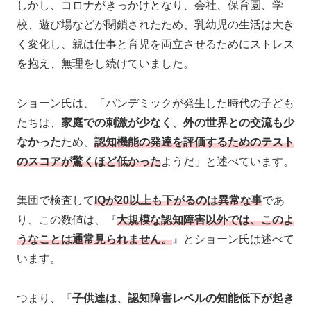
しかし、コロナがきっかけとなり、会社、保育園、学
校、遊び場などが閉鎖されたため、乳幼児の生活は大き
く変化し、親は仕事と育児を両立させるためにストレス
を抱え、無理をし続けていました。
ショーン氏は、「パンデミックが発生した時代の子ども
たちは、
家庭での刺激が少なく
、
外の世界との交流も少
なかった
ため、
認知機能の発達を評価するためのテスト
のスコアが驚くほど低かった
ようだ」と述べています。
集団で検査して
IQが20以上も下がるのは異常な事
であ
り、この数値は、『
大規模な認知障害以外では、このよ
うなことは通常見られません。
』とショーン氏は述べて
います。
つまり、『
子供達は、認知障害レベルの知能低下が起き