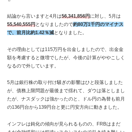
結論から言いますと4月は
56,341,856円
に対し、5月は
55,540,555円
となりましたので
約80万1千円のマイナス
で、前月比約1.42％減
となりました。
その理由としては115万円を出金しましたので、出金金
額を考慮すると微増でしたが、今後の計算がややこしく
なるので外しています。
5月は銀行株の取り付け騒ぎの影響はひと段落しました
が、債務上限問題が最後まで揺れて、ダウは落としまし
たが、ナスダックは強かったのと、ドル円の為替も前月
の136円台から139円台と更に円安方向に動きました。
インフレは鈍化の傾向が見られるものの、FRBはまだ