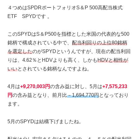
４つめはSPDRポートフォリオS＆P 500高配当株式
ETF SPYDです 。
このSPYDはS＆P500を指標とした米国の代表的な500
銘柄で構成されている中で、
配当利回りの上位80銘柄
を選定した
のがSPYDというんですが、現在の配当利回
りは、4.62％とHDVよりも高く、しかも
HDVと相性が
いい
とされている銘柄なんですよね。
4月は
+9,270,003円
の含み益に対し、5月は
+7,575,233
円
の含み益となり、前月比
－1,694,770円
となっており
ます。
5月のSPYDは結構下げましたね。