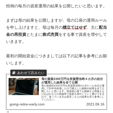
恒例の毎月の資産運用の結果を公開したいと思います。
まずは母の結果を公開しますが、母の口座の運用ルール
を申し上げますと、母は毎月の
積立てはせず
、主に
配当
金の再投資
とたまに
株式売買
をする事で資産を増やして
いきます。
最初の開始資金につきましては以下の記事を参考にお願
いします。
母の資産4300万円を投資歴当時４カ月の自分
が運用した結果を全て公開
母の資産約4300万円を投資歴当時4カ月だった自分が運
用して約半年経過したので購入した銘柄や結果を全て公
開したいと思います。投資初心者でも銘柄さえ間違えな
ければかなりの高確率で資産を増やしていく事ができる
ので、迷っている方は是非こちらの結果を見て参考にし
てください。
going-retire-early.com
2021.06.16