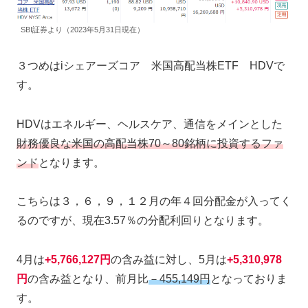
SBI証券より（2023年5月31日現在）
３つめはiシェアーズコア 米国高配当株ETF HDVで
す。
HDVはエネルギー、ヘルスケア、通信をメインとした
財務優良な米国の高配当株70～80銘柄に投資するファ
ンド
となります。
こちらは３，６，９，１２月の年４回分配金が入ってく
るのですが、現在3.57％の分配利回りとなります。
4月は
+5,766,127円
の含み益に対し、5月は
+5,310,978
円
の含み益となり、前月比
－455,149円
となっておりま
す。