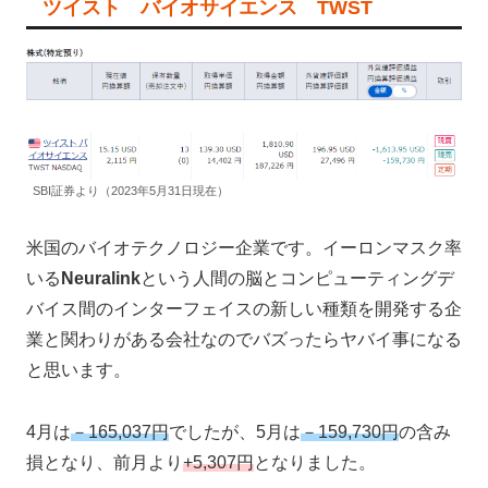
ツイスト バイオサイエンス TWST
SBI証券より（2023年5月31日現在）
米国のバイオテクノロジー企業です。イーロンマスク率
いる
Neuralink
という人間の脳とコンピューティングデ
バイス間のインターフェイスの新しい種類を開発する企
業と関わりがある会社なのでバズったらヤバイ事になる
と思います。
4月は
－165,037円
でしたが、5月は
－159,730円
の含み
損となり、前月より
+5,307円
となりました。