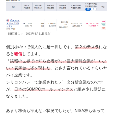
SBI証券より（2023年5月31日現在）
個別株の中で個人的に超一押しです。
第２のテスラ
にな
ると
確信
してます。
「
諜報の世界では知らぬ者がない巨大情報企業が、いよ
いよ表舞台に姿を現した
」とさえ言われているぐらいヤ
バイ企業です。
シリコンバレーで創業されたデータ分析企業なのです
が、
日本のSOMPOホールディングス
と組み少し話題に
なりました。
あまり株価も冴えない状況でしたが、NISA枠も余って