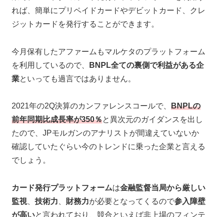
れば、簡単にプリペイドカードやデビットカード、クレ
ジットカードを発行することができます。
今月保有したアファームもマルケタのプラットフォーム
を利用しているので、
BNPL全ての裏側で利益がある企
業
といっても過言ではありません。
2021年の2Q決算のカンファレンスコールで、
BNPLの
前年同期比成長率が350％
と異次元のガイダンスを出し
たので、JPモルガンのアナリストが間違えていないか
確認していたぐらい今のトレンドに乗った企業と言える
でしょう。
カード発行プラットフォーム
は
金融監督当局から厳しい
監視
、
技術力
、
財務力
が必要となってくるので
参入障壁
が高い
と言われており、競合といえば非上場のフィンテ