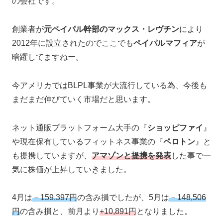
の会社です。
創業者が
元ペイパル幹部のマックス・レヴチン
により
2012年に設立されたのでここでも
ペイパルマフィア
が
暗躍してますねー。
今アメリカではBLPL事業が大流行している為、今後も
まだまだ伸びていく市場だと思います。
ネット通販プラットフォーム大手の『
ショッピファイ
』
や現在保有しているフィットネス事業の『
ペロトン
』と
も提携していますが、
アマゾンと提携を発表
した事で一
気に株価が上昇していきました。
4月は
－159,397円
の含み損でしたが、5月は
－148,506
円
の含み損と、前月より
+10,891円
となりました。