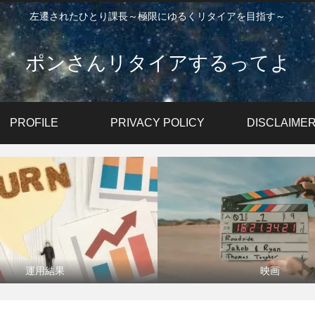
左遷されたひとり課長～極限にゆるくリタイアを目指す～
ポンさんリタイアするってよ
PROFILE
PRIVACY POLICY
DISCLAIME
運用結果
映画