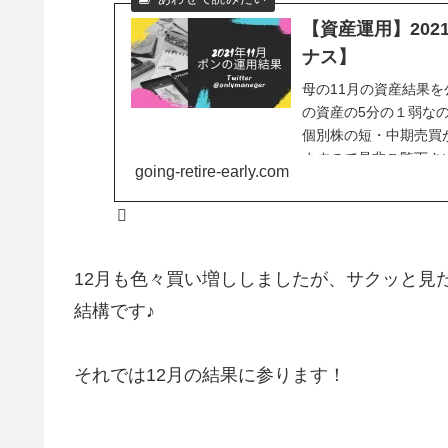
【資産運用】20
ナス】
母の11月の資産結果
の資産の5分の１弱な
個別株の短・中期売買
ますので是非ご覧下さ
going-retire-early.com
12月も色々買い増ししましたが、サクッと見
結構です♪
それでは12月の結果に参ります！