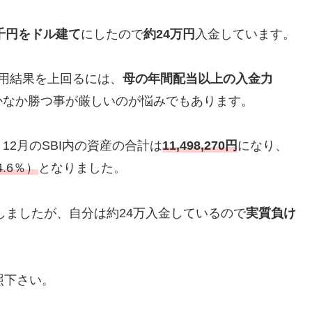
7千円をドル建て
にしたので
約24万円
入金しています。
用結果を上回るには、
母の年間配当以上の入金力
かなか勝つ事が厳しいのが悩みでもあります。
2月のSBI内の資産の合計は
11,498,270円
になり、
4.6％）
となりました。
しましたが、自分は約24万入金しているので
実質負け
照下さい。