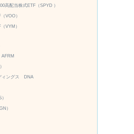
00高配当株式ETF（SPYD ）
（VOO）
（VYM）
B
AFRM
）
ィングス DNA
S）
GN）