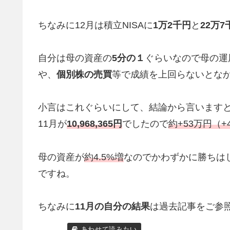
ちなみに12月は積立NISAに
1万2千円
と
22万
自分は母の資産の
5分の１
ぐらいなので母の運
や、
個別株の売買
等で成績を上回らないとな
小言はこれぐらいにして、結論から言いますと1
11月が
10,968,365円
でしたので
約+53万円（+
母の資産が
約4.5%増
なのでかわずかに勝ちは
ですね。
ちなみに
11月の自分の結果
は過去記事をご参