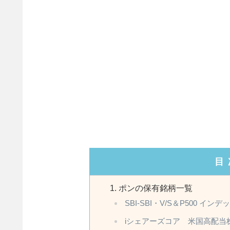
目
ポンの保有銘柄一覧
SBI-SBI・V/S＆P500 イ
iシェアーズコア 米国高配当株