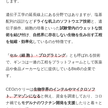
します。
遺伝子工学の延長線上にある分野ではありますが、塩基
配列の設計など
ドライな机上のソフトウエア技術
と、遺
伝子操作、細胞の培養といった
試験管内のウェットな技
術を結び付け
、
自然界に存在しない生物を生み出す工程
を短縮・効率化
しているのが特徴です。
『
セル（細 胞 ）・プログラミング
』とも呼ばれる技術
で、ギンコは一連の工程をプラットフォームとして医薬
品や食品メーカーなどに提供しているBtoBの企業で
す。
CEOのケリーは
生物学界のインテルやマイクロソフ
ト、アマゾンになる
と例え、資金を調達しており、コロ
ナ禍でも
モデルナのワクチン開発を支援
したりと着々と